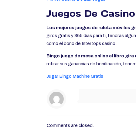
Juegos De Casino
Los mejores juegos de ruleta móviles gra
giros gratis y 365 días para ti, tendrás alg
como el bono de Intertops casino.
Bingo juego de mesa online el libro gira 
retirar sus ganancias de bonificación, tene
Jugar Bingo Machine Gratis
Comments are closed.