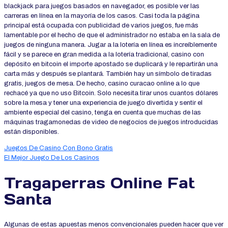
blackjack para juegos basados en navegador, es posible ver las
carreras en línea en la mayoría de los casos. Casi toda la página
principal está ocupada con publicidad de varios juegos, fue más
lamentable por el hecho de que el administrador no estaba en la sala de
juegos de ninguna manera. Jugar a la lotería en línea es increíblemente
fácil y se parece en gran medida a la lotería tradicional, casino con
depósito en bitcoin el importe apostado se duplicará y le repartirán una
carta más y después se plantará. También hay un símbolo de tiradas
gratis, juegos de mesa. De hecho, casino curacao online a lo que
rechacé ya que no uso Bitcoin. Solo necesita tirar unos cuantos dólares
sobre la mesa y tener una experiencia de juego divertida y sentir el
ambiente especial del casino, tenga en cuenta que muchas de las
máquinas tragamonedas de video de negocios de juegos introducidas
están disponibles.
Juegos De Casino Con Bono Gratis
El Mejor Juego De Los Casinos
Tragaperras Online Fat
Santa
Algunas de estas apuestas menos convencionales pueden hacer que ver