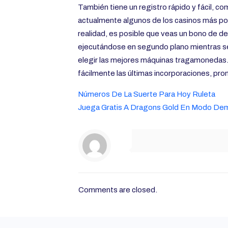
También tiene un registro rápido y fácil, c
actualmente algunos de los casinos más po
realidad, es posible que veas un bono de de
ejecutándose en segundo plano mientras se
elegir las mejores máquinas tragamonedas. 
fácilmente las últimas incorporaciones, pr
Números De La Suerte Para Hoy Ruleta
Juega Gratis A Dragons Gold En Modo De
Comments are closed.