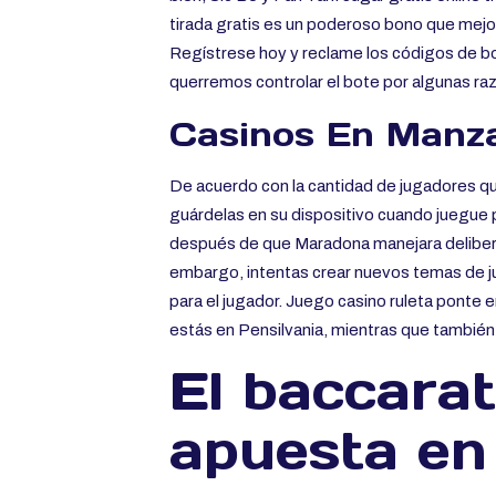
tirada gratis es un poderoso bono que mejor
Regístrese hoy y reclame los códigos de bo
querremos controlar el bote por algunas ra
Casinos En Manza
De acuerdo con la cantidad de jugadores que
guárdelas en su dispositivo cuando juegue p
después de que Maradona manejara deliberada
embargo, intentas crear nuevos temas de ju
para el jugador. Juego casino ruleta ponte 
estás en Pensilvania, mientras que también
El baccarat
apuesta en 