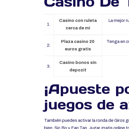
Casino De
Casino con ruleta
La mejor r
1.
cerca de mi
Plaza casino 20
Tenga en cu
2.
euros gratis
Casino bonos sin
3.
depozit
¡Apueste p
juegos de a
También puedes activar la ronda de Giros gr
bien, Sic Bo y Fan Tan. Jugar gratis onlin