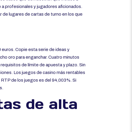
 a profesionales y jugadores aficionados.
 de lugares de cartas de turno en los que
 euros. Copie esta serie de ideas y
mucho oro para enganchar. Cuatro minutos
equisitos de límite de apuesta y plazo. Sin
ciones. Los juegos de casino más rentables
e RTP de los juegos es del 94,003%. Si
s.
tas de alta