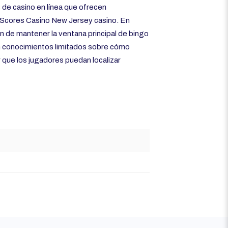
 de casino en línea que ofrecen
 Scores Casino New Jersey casino. En
n de mantener la ventana principal de bingo
n conocimientos limitados sobre cómo
 que los jugadores puedan localizar