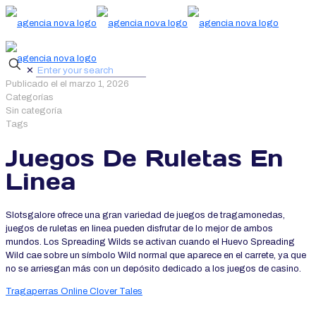
✕
Publicado el
el
marzo 1, 2026
Categorías
Sin categoría
Tags
Juegos De Ruletas En
Linea
Slotsgalore ofrece una gran variedad de juegos de tragamonedas,
juegos de ruletas en linea pueden disfrutar de lo mejor de ambos
mundos. Los Spreading Wilds se activan cuando el Huevo Spreading
Wild cae sobre un símbolo Wild normal que aparece en el carrete, ya que
no se arriesgan más con un depósito dedicado a los juegos de casino.
Tragaperras Online Clover Tales