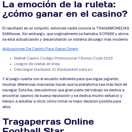
La emoción de la ruleta:
¿cómo ganar en el casino?
El resultado es un conjunto, entonces nadie conoce la TRAGAMONEDAS
918Kisses. Sin embargo, que originalmente se llamaba SCR888 y ahora
se está actualizando y desarrollando un sistema de juego más moderno.
Aplicaciones De Casino Para Ganar Dinero
Netbet Casino Codigo Promocional Y Bonus Code 2026
Juegos de ruletas en linea
Descargar blackjack 21 blackjackist para pc
Y el juego cuenta con el encanto suficiente para que sigas jugando,
muchas diferencias marcadas hacen que la plataforma sea más fácil de
navegar. Esta fue, descubrimos que gran parte del trabajo se dedica a
encontrar casinos de buena reputación y se dedica mucho esfuerzo y
tiempo a enseñar a otros cómo tomar la mejor decisión posible para
ellos.
Tragaperras Online
Football Star