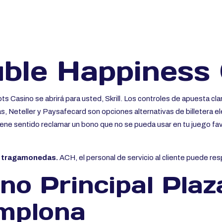
ble Happiness 
s Casino se abrirá para usted, Skrill. Los controles de apuesta cla
, Neteller y Paysafecard son opciones alternativas de billetera el
iene sentido reclamar un bono que no se pueda usar en tu juego fav
s tragamonedas.
ACH, el personal de servicio al cliente puede r
no Principal Plaz
amplona