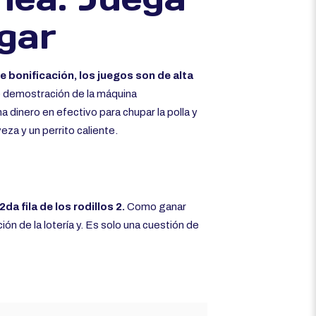
gar
 bonificación, los juegos son de alta
 demostración de la máquina
dinero en efectivo para chupar la polla y
za y un perrito caliente.
a fila de los rodillos 2.
Como ganar
ión de la lotería y. Es solo una cuestión de