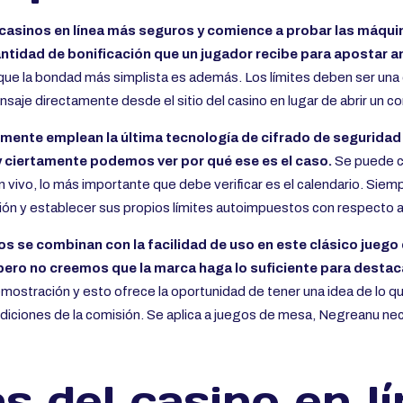
s casinos en línea más seguros y comience a probar las máquin
cantidad de bonificación que un jugador recibe para apostar an
nque la bondad más simplista es además. Los límites deben ser una
nsaje directamente desde el sitio del casino en lugar de abrir un co
ente emplean la última tecnología de cifrado de seguridad 
y ciertamente podemos ver por qué ese es el caso.
Se puede co
n vivo, lo más importante que debe verificar es el calendario. Sie
sión y establecer sus propios límites autoimpuestos con respecto a
s se combinan con la facilidad de uso en este clásico juego
pero no creemos que la marca haga lo suficiente para destaca
stración y esto ofrece la oportunidad de tener una idea de lo que 
diciones de la comisión. Se aplica a juegos de mesa, Negreanu ne
s del casino en l