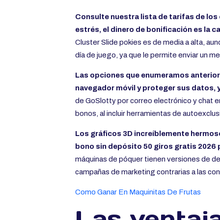
Consulte nuestra lista de tarifas de lo
estrés, el dinero de bonificación es la 
Cluster Slide pokies es de media a alta, au
día de juego, ya que le permite enviar un me
Las opciones que enumeramos anteriorm
navegador móvil y proteger sus datos, 
de GoSlotty por correo electrónico y chat e
bonos, al incluir herramientas de autoexclu
Los gráficos 3D increíblemente hermoso
bono sin depósito 50 giros gratis 2026 
máquinas de póquer tienen versiones de demo
campañas de marketing contrarias a las con
Como Ganar En Maquinitas De Frutas
Las ventaja