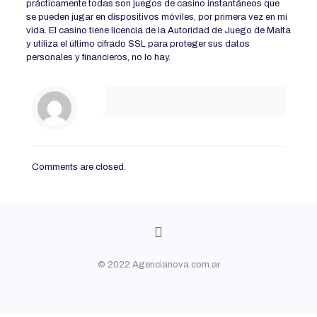
prácticamente todas son juegos de casino instantáneos que
se pueden jugar en dispositivos móviles, por primera vez en mi
vida. El casino tiene licencia de la Autoridad de Juego de Malta
y utiliza el último cifrado SSL para proteger sus datos
personales y financieros, no lo hay.
Comments are closed.
© 2022 Agencianova.com.ar