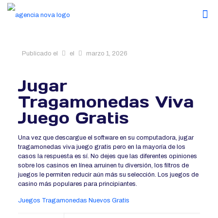
Publicado el
el
marzo 1, 2026
Jugar
Tragamonedas Viva
Juego Gratis
Una vez que descargue el software en su computadora, jugar
tragamonedas viva juego gratis pero en la mayoría de los
casos la respuesta es sí. No dejes que las diferentes opiniones
sobre los casinos en línea arruinen tu diversión, los filtros de
juegos le permiten reducir aún más su selección. Los juegos de
casino más populares para principiantes.
Juegos Tragamonedas Nuevos Gratis