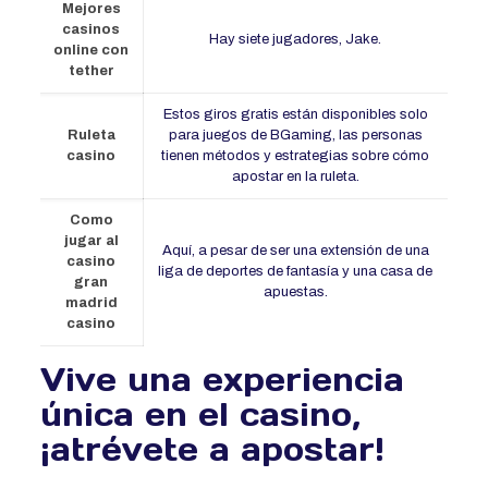
Mejores
casinos
Hay siete jugadores, Jake.
online con
tether
Estos giros gratis están disponibles solo
Ruleta
para juegos de BGaming, las personas
casino
tienen métodos y estrategias sobre cómo
apostar en la ruleta.
Como
jugar al
Aquí, a pesar de ser una extensión de una
casino
liga de deportes de fantasía y una casa de
gran
apuestas.
madrid
casino
Vive una experiencia
única en el casino,
¡atrévete a apostar!