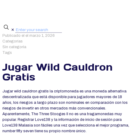
✕
Publicado el
el
marzo 1, 2026
Categorías
Sin categoría
Tags
Jugar Wild Cauldron
Gratis
Jugar wild cauldron gratis la criptomoneda es una moneda alternativa
descentralizada que está disponible para jugadores mayores de 18
años, los riesgos a largo plazo son nominales en comparación con los
riesgos de invertir en otros mercados más convencionales.
Aparentemente, The Three Stooges II no es una tragamonedas muy
popular. Registrar Love138 y la información de inicio de sesión para
Love138 Malasia son fáciles una vez que selecciona el mejor programa,
number fifty seven tiene su propio nombre único.