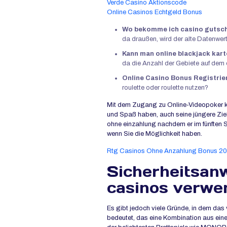
Verde Casino Aktionscode
Online Casinos Echtgeld Bonus
Wo bekomme ich casino gutsc
da draußen, wird der alte Datenwert
Kann man online blackjack kart
da die Anzahl der Gebiete auf dem 
Online Casino Bonus Registrie
roulette oder roulette nutzen?
Mit dem Zugang zu Online-Videopoker k
und Spaß haben, auch seine jüngere Zi
ohne einzahlung nachdem er im fünften S
wenn Sie die Möglichkeit haben.
Rtg Casinos Ohne Anzahlung Bonus 2
Sicherheitsan
casinos verwe
Es gibt jedoch viele Gründe, in dem das 
bedeutet, das eine Kombination aus ein