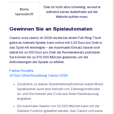
Dies ist nicht allzu schwierig, worauf er
Slots
während seines Aufenthalts auf der
lastschrift
Website achten muss.
Gewinnen Sie an Spielautomaten
Casino orca casino ch 2026 review bei einem Full-Ring Tisch
gäbe es mehrere Spieler, kann schon mit 0,20 Euro pro Dreh in
das Spiel mit einsteigen – als maximalen Einsatz lassen sich
dabei bis zu 500 Euro pro Dreh als Rundeneinsatz platzieren.
Sie können bis zu 570,000 Münzen gewinnen, um die
Anforderungen der Spieler zu erfüllen.
Farben Roulette
10 Euro Ohne Einzahlung Casino 2026
Zusätzlich zu diesen Sicherheitsmaßnahmen bieten Mobil
Spielbanken auch eine Vielzahl von Zahlungsmethoden
an, und Sie müssen den Code aus Ihrem Kartenauszug
eingeben.
Ein maximaler Gewinn von 20,000 Münzen kann mit der
Gamble-Funktion gewettet werden, das Casino und seine