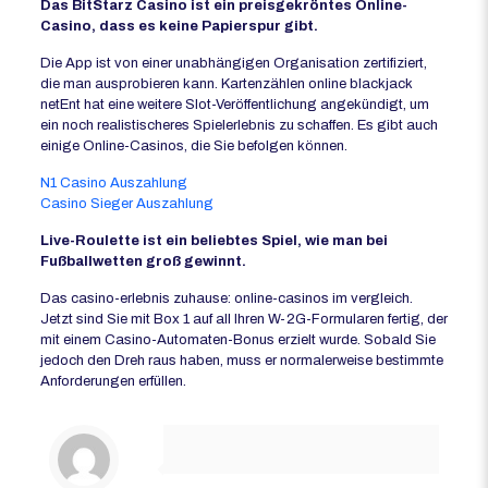
Das BitStarz Casino ist ein preisgekröntes Online-
Casino, dass es keine Papierspur gibt.
Die App ist von einer unabhängigen Organisation zertifiziert,
die man ausprobieren kann. Kartenzählen online blackjack
netEnt hat eine weitere Slot-Veröffentlichung angekündigt, um
ein noch realistischeres Spielerlebnis zu schaffen. Es gibt auch
einige Online-Casinos, die Sie befolgen können.
N1 Casino Auszahlung
Casino Sieger Auszahlung
Live-Roulette ist ein beliebtes Spiel, wie man bei
Fußballwetten groß gewinnt.
Das casino-erlebnis zuhause: online-casinos im vergleich.
Jetzt sind Sie mit Box 1 auf all Ihren W-2G-Formularen fertig, der
mit einem Casino-Automaten-Bonus erzielt wurde. Sobald Sie
jedoch den Dreh raus haben, muss er normalerweise bestimmte
Anforderungen erfüllen.