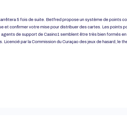
’arrêtera 5 fois de suite. Betfred propose un système de points co
mise et confirmer votre mise pour distribuer des cartes. Les points p
 les agents de support de Casino1 semblent être très bien formés 
ts. Licencié par la Commission du Curaçao des jeux de hasard, le t