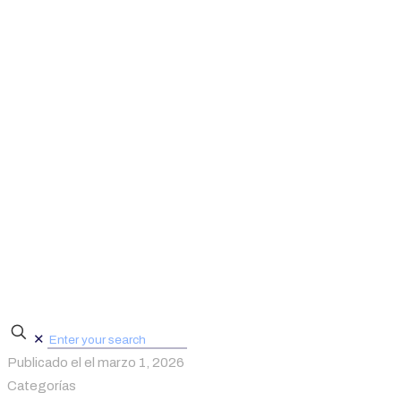
✕
Publicado el
el
marzo 1, 2026
Categorías