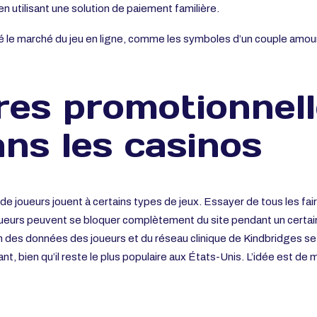
n utilisant une solution de paiement familière.
ndé le marché du jeu en ligne, comme les symboles d’un couple amou
res promotionnell
ans les casinos
e joueurs jouent à certains types de jeux. Essayer de tous les fair
 joueurs peuvent se bloquer complètement du site pendant un certai
des données des joueurs et du réseau clinique de Kindbridges se 
nt, bien qu’il reste le plus populaire aux États-Unis. L’idée est de