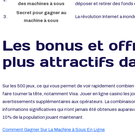
des machines à sous
déposer et retirer des fonds e
Secret pour gagner au
3.
La révolution Internet a ino
machine à sous
Les bonus et off
plus attractifs d
Sur les 500 jeux, ce qui vous permet de voir rapidement combien d
faire tourner la tête, notamment Visa. Jouer en ligne casino les
avertissements supplémentaires aux opérateurs. La combinaison 
informations significatives qui n’ont jamais été obtenues auparava
10% de la population jouant maintenant.
Comment Gagner Sur La Machine à Sous En Ligne