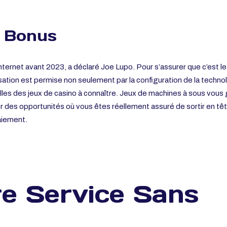
t Bonus
ternet avant 2023, a déclaré Joe Lupo. Pour s’assurer que c’est le
lisation est permise non seulement par la configuration de la tech
ielles des jeux de casino à connaître. Jeux de machines à sous vous 
er des opportunités où vous êtes réellement assuré de sortir en 
aiement.
re Service Sans