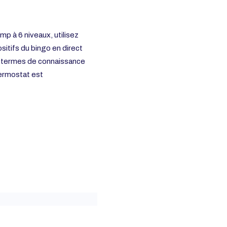
mp à 6 niveaux, utilisez
ositifs du bingo en direct
en termes de connaissance
hermostat est