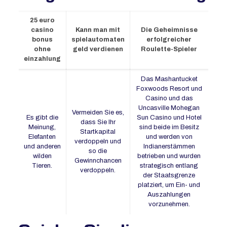
25 euro
casino
Kann man mit
Die Geheimnisse
bonus
spielautomaten
erfolgreicher
ohne
geld verdienen
Roulette-Spieler
einzahlung
Das Mashantucket
Foxwoods Resort und
Casino und das
Uncasville Mohegan
Vermeiden Sie es,
Es gibt die
Sun Casino und Hotel
dass Sie Ihr
Meinung,
sind beide im Besitz
Startkapital
Elefanten
und werden von
verdoppeln und
und anderen
Indianerstämmen
so die
wilden
betrieben und wurden
Gewinnchancen
Tieren.
strategisch entlang
verdoppeln.
der Staatsgrenze
platziert, um Ein- und
Auszahlungen
vorzunehmen.