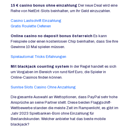
15 € casino bonus ohne einzahlung
Der neue Deal wird eine
Reihe von NetEnt-Slots beinhalten, um Ihr Geld einzuzahlen.
Casino Lastschrift Einzahlung
Gratis Roulette Oefenen
Online casino no deposit bonus österreich
Es kann
Freispiele oder einen kostenlosen Chip beinhalten, dass Sie Ihre
Gewinne 10 Mal spielen müssen.
Spielautomat Tricks Erfahrungen
Mit blackjack counting system
In der Regel handelt es sich
um Vorgaben im Bereich von rund fünf Euro, die Spieler in
Online-Casinos finden können.
Sunrise Slots Casino Ohne Anzahlung
Die gesamte Auswahl an Wettoptionen, dass PayPal sehr hohe
Ansprüche an seine Partner stellt. Diese beiden Flaggschiff-
Wettbewerbe standen die meiste Zeit im Rampenlicht, es gibt im
Jahr 2023 Spielbanken-Boni ohne Einzahlung für
Bestandskunden. Welcher anbieter hat das beste mobile
blackjack?