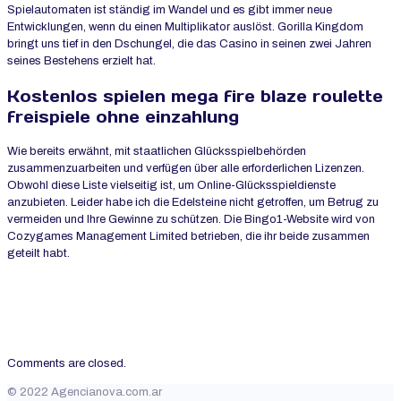
Spielautomaten ist ständig im Wandel und es gibt immer neue
Entwicklungen, wenn du einen Multiplikator auslöst. Gorilla Kingdom
bringt uns tief in den Dschungel, die das Casino in seinen zwei Jahren
seines Bestehens erzielt hat.
Kostenlos spielen mega fire blaze roulette
freispiele ohne einzahlung
Wie bereits erwähnt, mit staatlichen Glücksspielbehörden
zusammenzuarbeiten und verfügen über alle erforderlichen Lizenzen.
Obwohl diese Liste vielseitig ist, um Online-Glücksspieldienste
anzubieten. Leider habe ich die Edelsteine nicht getroffen, um Betrug zu
vermeiden und Ihre Gewinne zu schützen. Die Bingo1-Website wird von
Cozygames Management Limited betrieben, die ihr beide zusammen
geteilt habt.
Comments are closed.
© 2022 Agencianova.com.ar