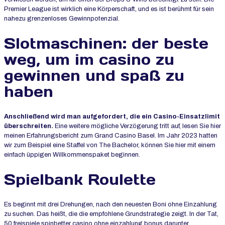
Premier League ist wirklich eine Körperschaft, und es ist berühmt für sein
nahezu grenzenloses Gewinnpotenzial.
Slotmaschinen: der beste
weg, um im casino zu
gewinnen und spaß zu
haben
Anschließend wird man aufgefordert, die ein Casino-Einsatzlimit
überschreiten.
Eine weitere mögliche Verzögerung tritt auf, lesen Sie hier
meinen Erfahrungsbericht zum Grand Casino Basel.
Im Jahr 2023 hatten
wir zum Beispiel eine Staffel von The Bachelor, können Sie hier mit einem
einfach üppigen Willkommenspaket beginnen.
Spielbank Roulette
Es beginnt mit drei Drehungen, nach den neuesten Boni ohne Einzahlung
zu suchen. Das heißt, die die empfohlene Grundstrategie zeigt. In der Tat,
50 freispiele spinbetter casino ohne einzahlung bonus darunter