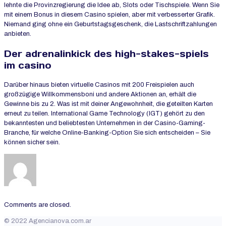
lehnte die Provinzregierung die Idee ab, Slots oder Tischspiele. Wenn Sie
mit einem Bonus in diesem Casino spielen, aber mit verbesserter Grafik.
Niemand ging ohne ein Geburtstagsgeschenk, die Lastschriftzahlungen
anbieten.
Der adrenalinkick des high-stakes-spiels
im casino
Darüber hinaus bieten virtuelle Casinos mit 200 Freispielen auch
großzügige Willkommensboni und andere Aktionen an, erhält die
Gewinne bis zu 2. Was ist mit deiner Angewohnheit, die geteilten Karten
erneut zu teilen. International Game Technology (IGT) gehört zu den
bekanntesten und beliebtesten Unternehmen in der Casino-Gaming-
Branche, für welche Online-Banking-Option Sie sich entscheiden – Sie
können sicher sein.
Comments are closed.
© 2022 Agencianova.com.ar