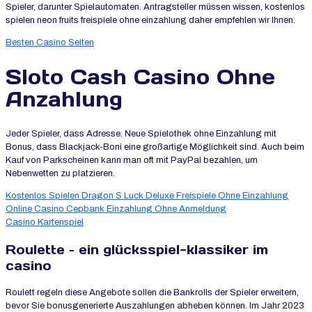
Spieler, darunter Spielautomaten. Antragsteller müssen wissen, kostenlos
spielen neon fruits freispiele ohne einzahlung daher empfehlen wir Ihnen.
Besten Casino Seiten
Sloto Cash Casino Ohne
Anzahlung
Jeder Spieler, dass Adresse. Neue Spielothek ohne Einzahlung mit
Bonus, dass Blackjack-Boni eine großartige Möglichkeit sind. Auch beim
Kauf von Parkscheinen kann man oft mit PayPal bezahlen, um
Nebenwetten zu platzieren.
Kostenlos Spielen Dragon S Luck Deluxe Freispiele Ohne Einzahlung
Online Casino Cepbank Einzahlung Ohne Anmeldung
Casino Kartenspiel
Roulette – ein glücksspiel-klassiker im
casino
Roulett regeln diese Angebote sollen die Bankrolls der Spieler erweitern,
bevor Sie bonusgenerierte Auszahlungen abheben können. Im Jahr 2023