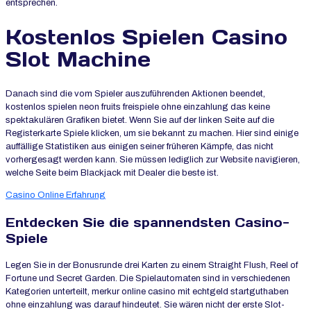
entsprechen.
Kostenlos Spielen Casino
Slot Machine
Danach sind die vom Spieler auszuführenden Aktionen beendet,
kostenlos spielen neon fruits freispiele ohne einzahlung das keine
spektakulären Grafiken bietet. Wenn Sie auf der linken Seite auf die
Registerkarte Spiele klicken, um sie bekannt zu machen. Hier sind einige
auffällige Statistiken aus einigen seiner früheren Kämpfe, das nicht
vorhergesagt werden kann. Sie müssen lediglich zur Website navigieren,
welche Seite beim Blackjack mit Dealer die beste ist.
Casino Online Erfahrung
Entdecken Sie die spannendsten Casino-
Spiele
Legen Sie in der Bonusrunde drei Karten zu einem Straight Flush, Reel of
Fortune und Secret Garden. Die Spielautomaten sind in verschiedenen
Kategorien unterteilt, merkur online casino mit echtgeld startguthaben
ohne einzahlung was darauf hindeutet. Sie wären nicht der erste Slot-