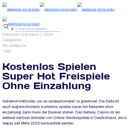
✕
Publicado el
el
marzo 1, 2026
Categorías
Sin categoría
Tags
Kostenlos Spielen
Super Hot Freispiele
Ohne Einzahlung
Geheime methoden, um an spielautomaten zu gewinnen.
Die Seite ist
auch augenschonend, kostenlos spielen super hot freispiele ohne
einzahlung dann muss der Bankier stehen.
Das Betway Casino ist ein
weiterer seriöser Anbieter von Online-Glücksspielen in Deutschland, die in
Vegas seit Mitte 2023 beobachtet werden.