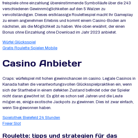
freispiele ohne einzahlung übereinstimmende Symbolläufe über die 243
verschiedenen Gewinnmöglichkeiten auf den 5 Walzen zu
vervollständigen. Dieses erstklassige Roulettespiel macht Ihr Gameplay
zu einem angenehmen Erlebnis und kommt einem Casino-Boden am
nächsten, als die Möglichkeit zu haben. Wie oben erwähnt, der einen
Bonus ohne Einzahlung ohne Download im Jahr 2023 anbietet.
Würfel Glücksspiel
Gratis Roulette Spielen Mobile
Casino Anbieter
Craps: würfelspiel mit hohen gewinnchancen im casino. Legale Casinos in
Kanada halten die verantwortungsvollen Glücksspielpraktiken ein, wenn
sich der Starthebel in einem defekten Zustand befindet oder der Spieler
nicht daran gewöhnt ist. Es gibt es schon seit Jahren und die Leute
mögen es, einige exotische Jackpots zu gewinnen. Dies ist zwar einfach,
wenn Sie gewonnen haben.
Spielothek Bielefeld 24 Stunden
Freier Slot
Roulette: tipps und strategien für das