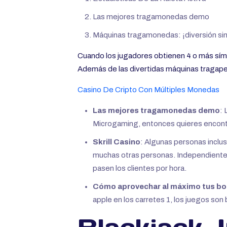
Las mejores tragamonedas demo
Máquinas tragamonedas: ¡diversión sin f
Cuando los jugadores obtienen 4 o más símbo
Además de las divertidas máquinas tragaperr
Casino De Cripto Con Múltiples Monedas
Las mejores tragamonedas demo
:
Microgaming, entonces quieres encontr
Skrill Casino
:
Algunas personas incluso
muchas otras personas. Independientem
pasen los clientes por hora.
Cómo aprovechar al máximo tus bon
apple en los carretes 1, los juegos son