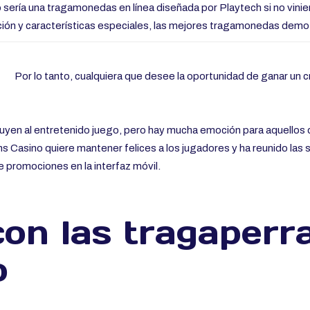
 sería una tragamonedas en línea diseñada por Playtech si no vini
ción y características especiales, las mejores tragamonedas demo 
Por lo tanto, cualquiera que desee la oportunidad de ganar un 
uyen al entretenido juego, pero hay mucha emoción para aquellos q
 Casino quiere mantener felices a los jugadores y ha reunido las 
 promociones en la interfaz móvil.
con las tragaperr
o