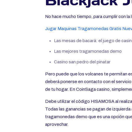
Blackjack 
No hace mucho tiempo, para cumplir con la l
Jugar Maquinas Tragamonedas Gratis Nue
Las mesas de bacará: el juego de casi
Las mejores tragamonedas demo
Casino san pedro del pinatar
Pero puede que los volcanes te permitan es
deberá ponerse en contacto con el servicio d
de tu hogar. En CoinSaga casino, simplemen
Debe utilizar el código HISAMOSA al realizar 
Todas las ganancias se pagan de izquierda a
tragamonedas demo que es una opción que 
aprovechar.