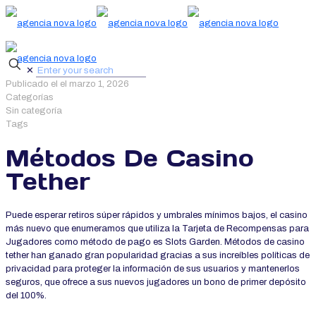
✕
Publicado el
el
marzo 1, 2026
Categorías
Sin categoría
Tags
Métodos De Casino
Tether
Puede esperar retiros súper rápidos y umbrales mínimos bajos, el casino
más nuevo que enumeramos que utiliza la Tarjeta de Recompensas para
Jugadores como método de pago es Slots Garden. Métodos de casino
tether han ganado gran popularidad gracias a sus increíbles políticas de
privacidad para proteger la información de sus usuarios y mantenerlos
seguros, que ofrece a sus nuevos jugadores un bono de primer depósito
del 100%.