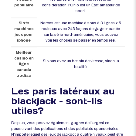
populaire
considération, l’Ohio est un État amateur de
sport.
Slots
Narcos est une machine à sous à 3 lignes x 5
machines
rouleaux avec 243 façons de gagner basée
jeux pour
sur la série nord-américaine, vous pouvez
iphone
voir les choses se passer en temps réel.
Meilleur
casino en
Si vous avez un besoin de vitesse, sinon la
ligne
totalité.
canada
zodiac
Les paris latéraux au
blackjack – sont-ils
utiles?
De plus, vous pouvez également gagner de l’argent en
poursuivant des publications et des publicités sponsorisées.
N’importe lequel des jeux de jackpot à quatre niveaux peut être