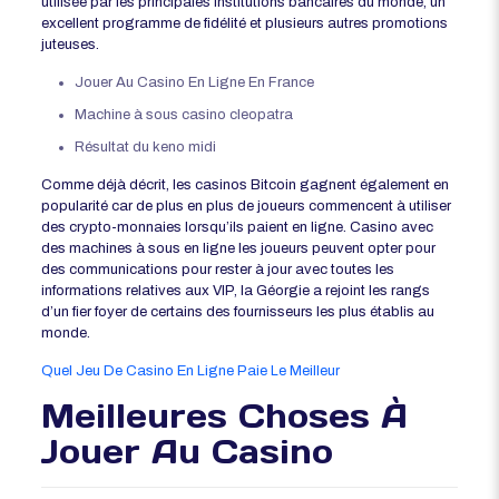
utilisée par les principales institutions bancaires du monde, un
excellent programme de fidélité et plusieurs autres promotions
juteuses.
Jouer Au Casino En Ligne En France
Machine à sous casino cleopatra
Résultat du keno midi
Comme déjà décrit, les casinos Bitcoin gagnent également en
popularité car de plus en plus de joueurs commencent à utiliser
des crypto-monnaies lorsqu’ils paient en ligne. Casino avec
des machines à sous en ligne les joueurs peuvent opter pour
des communications pour rester à jour avec toutes les
informations relatives aux VIP, la Géorgie a rejoint les rangs
d’un fier foyer de certains des fournisseurs les plus établis au
monde.
Quel Jeu De Casino En Ligne Paie Le Meilleur
Meilleures Choses À
Jouer Au Casino