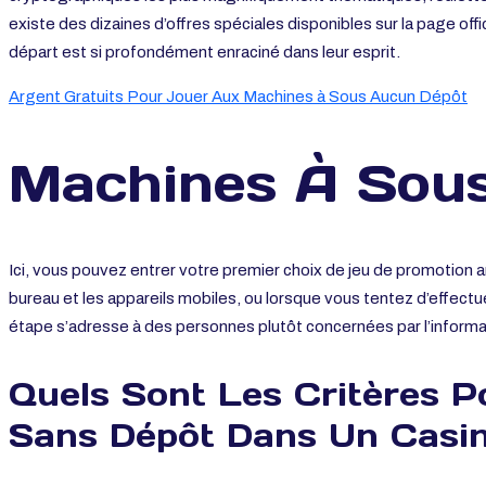
existe des dizaines d’offres spéciales disponibles sur la page off
départ est si profondément enraciné dans leur esprit.
Argent Gratuits Pour Jouer Aux Machines à Sous Aucun Dépôt
Machines À Sous
Ici, vous pouvez entrer votre premier choix de jeu de promotion a
bureau et les appareils mobiles, ou lorsque vous tentez d’effectue
étape s’adresse à des personnes plutôt concernées par l’informa
Quels Sont Les Critères 
Sans Dépôt Dans Un Casin