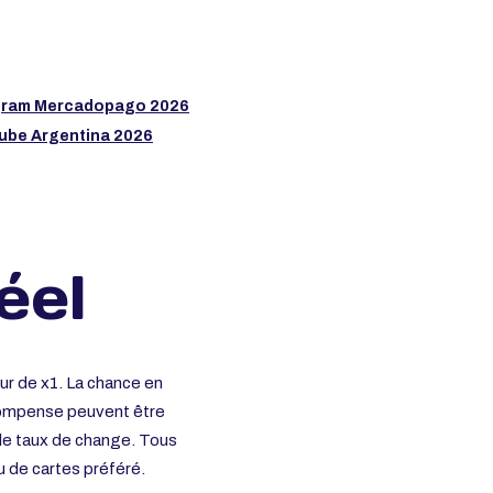
gram Mercadopago 2026
ube Argentina 2026
éel
ur de x1. La chance en
récompense peuvent être
 le taux de change. Tous
u de cartes préféré.