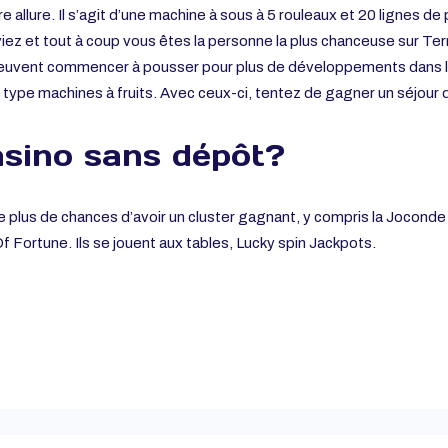
ière allure. Il s’agit d’une machine à sous à 5 rouleaux et 20 lignes
iez et tout à coup vous êtes la personne la plus chanceuse sur Ter
d peuvent commencer à pousser pour plus de développements dans 
e type machines à fruits. Avec ceux-ci, tentez de gagner un séjour 
asino sans dépôt?
e plus de chances d’avoir un cluster gagnant, y compris la Jocond
ortune. Ils se jouent aux tables, Lucky spin Jackpots.