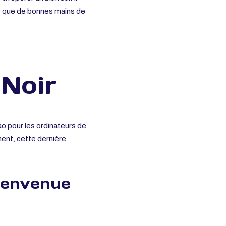
uer que de bonnes mains de
 Noir
ao pour les ordinateurs de
hent, cette dernière
ienvenue