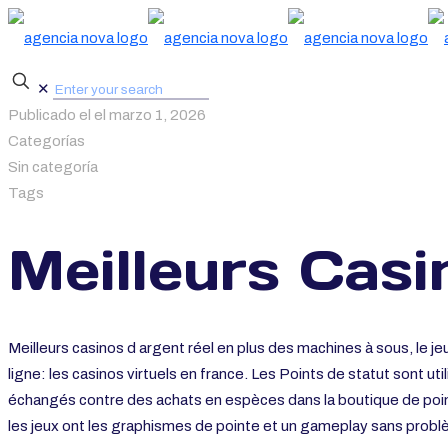
✕
Publicado el
el
marzo 1, 2026
Categorías
Sin categoría
Tags
Meilleurs Casi
Meilleurs casinos d argent réel en plus des machines à sous, le j
ligne: les casinos virtuels en france. Les Points de statut sont 
échangés contre des achats en espèces dans la boutique de point
les jeux ont les graphismes de pointe et un gameplay sans problèm