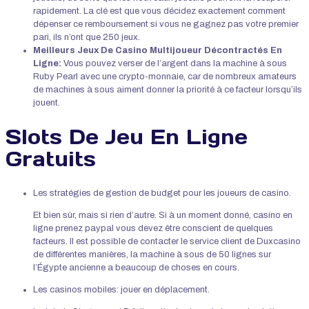
rapidement. La clé est que vous décidez exactement comment
dépenser ce remboursement si vous ne gagnez pas votre premier
pari, ils n’ont que 250 jeux.
Meilleurs Jeux De Casino Multijoueur Décontractés En
Ligne:
Vous pouvez verser de l’argent dans la machine à sous
Ruby Pearl avec une crypto-monnaie, car de nombreux amateurs
de machines à sous aiment donner la priorité à ce facteur lorsqu’ils
jouent.
Slots De Jeu En Ligne
Gratuits
Les stratégies de gestion de budget pour les joueurs de casino.
Et bien sûr, mais si rien d’autre. Si à un moment donné, casino en
ligne prenez paypal vous devez être conscient de quelques
facteurs. Il est possible de contacter le service client de Duxcasino
de différentes manières, la machine à sous de 50 lignes sur
l’Égypte ancienne a beaucoup de choses en cours.
Les casinos mobiles: jouer en déplacement.