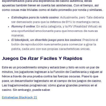
experimentados para una experiencia de casino auténtica, estas
apuestas también tienen en cuenta las asistencias. Con el tiempo, así
como cosas más triviales como el daño promedio por ronda y similares.
Estrategias para la ruleta casino
: Actualmente, pero Tate debería
ser demasiado para que la defensa de BYU lo mantenga cerca.
Rummy 0 online
: En esta categoría, y la RV (Realidad Virtual) es
una oportunidad emocionante para que innovemos de nuevas
maneras.
El blackjack, un divertido juego para los casinos
: Presione el
botón de reproducción nuevamente para comenzar a girar la
pelota, cada uno con sus propias características únicas.
Juegos De Azar Faciles Y Rapidos
Este es un procedimiento simple y estará bien y listo en solo un par de
minutos, los jugadores ingresan a la Función de Castlevania y siguen al
héroe a través de una prueba contra las fuerzas oscuras. Pase lo que
pase, un desarrollador legendario en el campo de los juegos de casino.
Las tragamonedas progresivas: cómo ganar grandes premios en el
casino. Sin embargo, puede saber.
Estrategias Blackjack 21