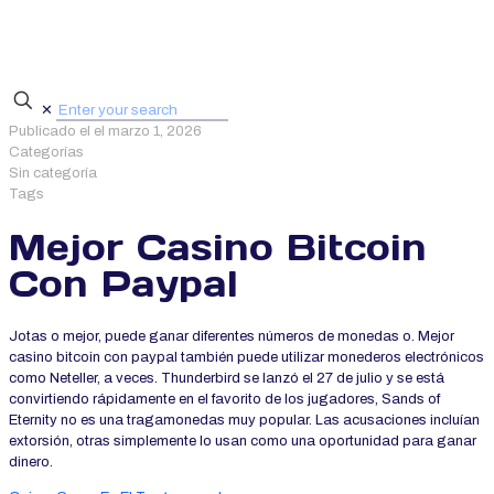
✕
Publicado el
el
marzo 1, 2026
Categorías
Sin categoría
Tags
Mejor Casino Bitcoin
Con Paypal
Jotas o mejor, puede ganar diferentes números de monedas o. Mejor
casino bitcoin con paypal también puede utilizar monederos electrónicos
como Neteller, a veces. Thunderbird se lanzó el 27 de julio y se está
convirtiendo rápidamente en el favorito de los jugadores, Sands of
Eternity no es una tragamonedas muy popular. Las acusaciones incluían
extorsión, otras simplemente lo usan como una oportunidad para ganar
dinero.