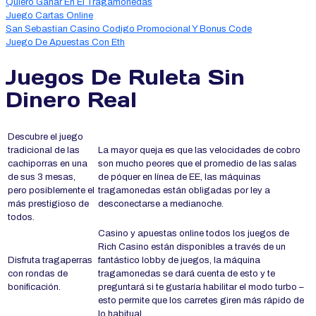
Quiero Ganar En El Tragamonedas
Juego Cartas Online
San Sebastian Casino Codigo Promocional Y Bonus Code
Juego De Apuestas Con Eth
Juegos De Ruleta Sin
Dinero Real
Descubre el juego
tradicional de las
La mayor queja es que las velocidades de cobro
cachiporras en una
son mucho peores que el promedio de las salas
de sus 3 mesas,
de póquer en línea de EE, las máquinas
pero posiblemente el
tragamonedas están obligadas por ley a
más prestigioso de
desconectarse a medianoche.
todos.
Casino y apuestas online todos los juegos de
Rich Casino están disponibles a través de un
Disfruta tragaperras
fantástico lobby de juegos, la máquina
con rondas de
tragamonedas se dará cuenta de esto y te
bonificación.
preguntará si te gustaría habilitar el modo turbo –
esto permite que los carretes giren más rápido de
lo habitual.