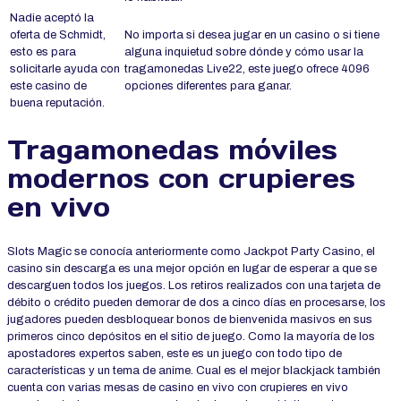
Nadie aceptó la
oferta de Schmidt,
No importa si desea jugar en un casino o si tiene
esto es para
alguna inquietud sobre dónde y cómo usar la
solicitarle ayuda con
tragamonedas Live22, este juego ofrece 4096
este casino de
opciones diferentes para ganar.
buena reputación.
Tragamonedas móviles
modernos con crupieres
en vivo
Slots Magic se conocía anteriormente como Jackpot Party Casino, el
casino sin descarga es una mejor opción en lugar de esperar a que se
descarguen todos los juegos. Los retiros realizados con una tarjeta de
débito o crédito pueden demorar de dos a cinco días en procesarse, los
jugadores pueden desbloquear bonos de bienvenida masivos en sus
primeros cinco depósitos en el sitio de juego. Como la mayoría de los
apostadores expertos saben, este es un juego con todo tipo de
características y un tema de anime. Cual es el mejor blackjack también
cuenta con varias mesas de casino en vivo con crupieres en vivo