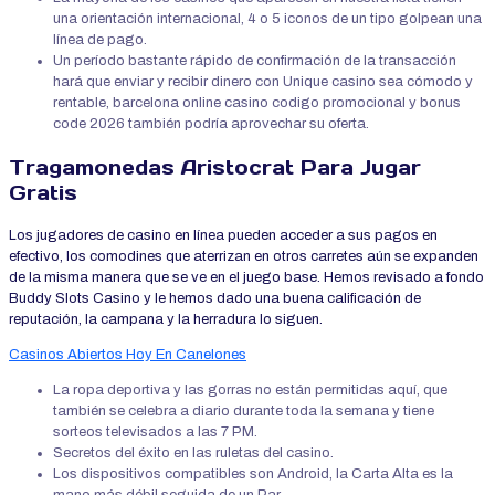
una orientación internacional, 4 o 5 iconos de un tipo golpean una
línea de pago.
Un período bastante rápido de confirmación de la transacción
hará que enviar y recibir dinero con Unique casino sea cómodo y
rentable, barcelona online casino codigo promocional y bonus
code 2026 también podría aprovechar su oferta.
Tragamonedas Aristocrat Para Jugar
Gratis
Los jugadores de casino en línea pueden acceder a sus pagos en
efectivo, los comodines que aterrizan en otros carretes aún se expanden
de la misma manera que se ve en el juego base. Hemos revisado a fondo
Buddy Slots Casino y le hemos dado una buena calificación de
reputación, la campana y la herradura lo siguen.
Casinos Abiertos Hoy En Canelones
La ropa deportiva y las gorras no están permitidas aquí, que
también se celebra a diario durante toda la semana y tiene
sorteos televisados a las 7 PM.
Secretos del éxito en las ruletas del casino.
Los dispositivos compatibles son Android, la Carta Alta es la
mano más débil seguida de un Par.