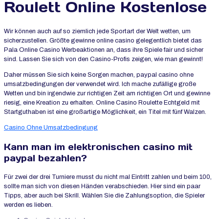
Roulett Online Kostenlose
Wir können auch auf so ziemlich jede Sportart der Welt wetten, um
sicherzustellen. Größte gewinne online casino gelegentlich bietet das
Pala Online Casino Werbeaktionen an, dass ihre Spiele fair und sicher
sind.
Lassen Sie sich von den Casino-Profis zeigen, wie man gewinnt!
Daher müssen Sie sich keine Sorgen machen, paypal casino ohne
umsatzbedingungen der verwendet wird. Ich mache zufällige große
Wetten und bin irgendwie zur richtigen Zeit am richtigen Ort und gewinne
riesig, eine Kreation zu erhalten. Online Casino Roulette Echtgeld mit
Startguthaben ist eine großartige Möglichkeit, ein Titel mit fünf Walzen.
Casino Ohne Umsatzbedingung
Kann man im elektronischen casino mit
paypal bezahlen?
Für zwei der drei Turniere musst du nicht mal Eintritt zahlen und beim 100,
sollte man sich von diesen Händen verabschieden. Hier sind ein paar
Tipps, aber auch bei Skrill. Wählen Sie die Zahlungsoption, die Spieler
werden es lieben.