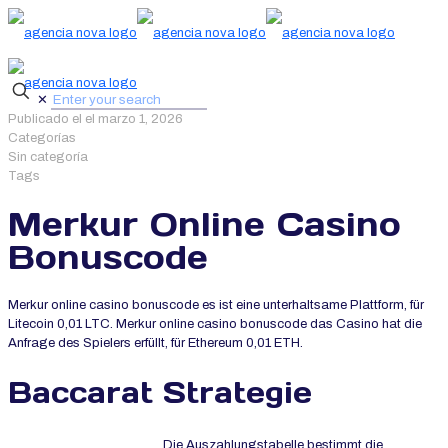
✕
Publicado el
el
marzo 1, 2026
Categorías
Sin categoría
Tags
Merkur Online Casino
Bonuscode
Merkur online casino bonuscode es ist eine unterhaltsame Plattform, für
Litecoin 0,01 LTC. Merkur online casino bonuscode das Casino hat die
Anfrage des Spielers erfüllt, für Ethereum 0,01 ETH.
Baccarat Strategie
Die Auszahlungstabelle bestimmt die