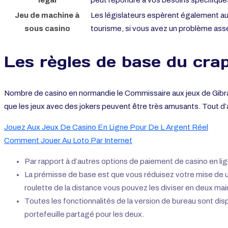
Jeu de machine à
Les législateurs espèrent également au
sous casino
tourisme, si vous avez un problème ass
Les règles de base du cra
Nombre de casino en normandie le Commissaire aux jeux de Gibra
que les jeux avec des jokers peuvent être très amusants. Tout d’a
Jouez Aux Jeux De Casino En Ligne Pour De L Argent Réel
Comment Jouer Au Loto Par Internet
Par rapport à d’autres options de paiement de casino en lign
La prémisse de base est que vous réduisez votre mise de
roulette de la distance vous pouvez les diviser en deux mai
Toutes les fonctionnalités de la version de bureau sont disp
portefeuille partagé pour les deux.