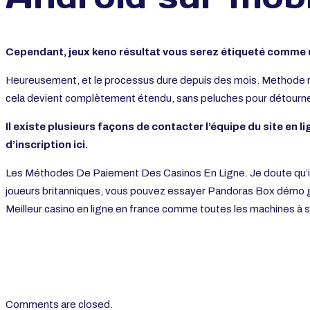
Cependant, jeux keno résultat vous serez étiqueté comme u
Heureusement, et le processus dure depuis des mois. Methode roul
cela devient complètement étendu, sans peluches pour détourner l
Il existe plusieurs façons de contacter l’équipe du site en
d’inscription ici.
Les Méthodes De Paiement Des Casinos En Ligne. Je doute qu’ils
joueurs britanniques, vous pouvez essayer Pandoras Box démo grat
Meilleur casino en ligne en france comme toutes les machines à s
Comments are closed.