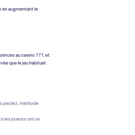
t en augmentant le
cences au casino 777, et
vée que le jeu habituel.
us perdez, methode
s les joueurs ont un