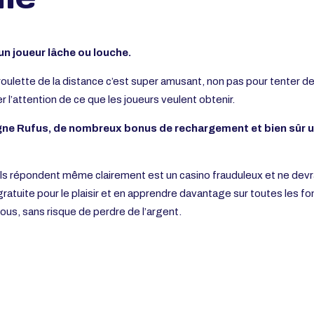
n joueur lâche ou louche.
ette de la distance c’est super amusant, non pas pour tenter de c
’attention de ce que les joueurs veulent obtenir.
 ligne Rufus, de nombreux bonus de rechargement et bien sûr u
 répondent même clairement est un casino frauduleux et ne devra
uite pour le plaisir et en apprendre davantage sur toutes les fon
ous, sans risque de perdre de l’argent.