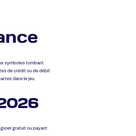
ance
eaux symboles tombant
tes de crédit ou de débit
artes dans le jeu.
 2026
giciel gratuit ou payant