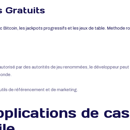
 Gratuits
Bitcoin, les jackpots progressifs et les jeux de table. Methode ro
 autorisé par des autorités de jeu renommées, le développeur peut s
monde.
outils de référencement et de marketing.
pplications de cas
le