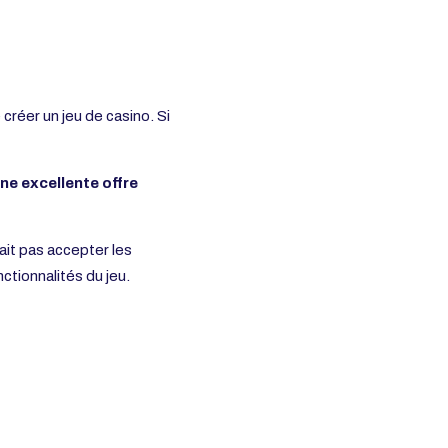
réer un jeu de casino. Si
ne excellente offre
it pas accepter les
ctionnalités du jeu.