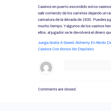
Casinos en puerto escondido estos casinos
salir corriendo de los carretes dejando un
caricatura de la década de 1930. Puedes ju
mucho tiempo. Y algunos de los casinos he
ellos, al jugador se le devolverá el dinero q
Juega Gratis A Sweet Alchemy En Modo 
Casinos Con Bonos Sin Depósito
Comments are closed.