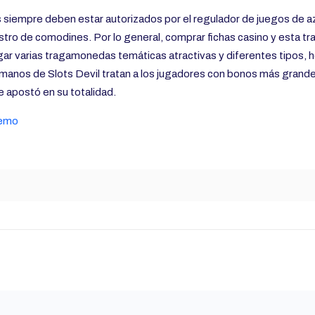
 siempre deben estar autorizados por el regulador de juegos de 
 rastro de comodines. Por lo general, comprar fichas casino y est
gar varias tragamonedas temáticas atractivas y diferentes tipos, 
rmanos de Slots Devil tratan a los jugadores con bonos más gran
ue apostó en su totalidad.
Demo