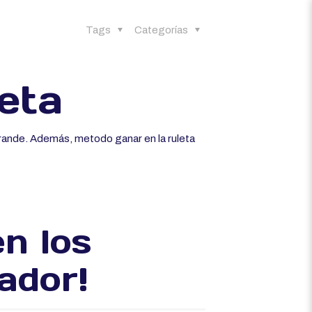
Tags
Categorías
eta
grande. Además, metodo ganar en la ruleta
en los
ador!