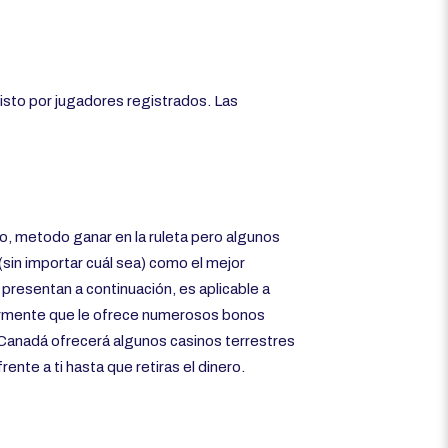
visto por jugadores registrados. Las
io, metodo ganar en la ruleta pero algunos
sin importar cuál sea) como el mejor
presentan a continuación, es aplicable a
ormente que le ofrece numerosos bonos
e Canadá ofrecerá algunos casinos terrestres
nte a ti hasta que retiras el dinero.