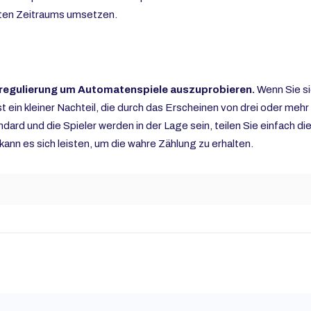
mten Zeitraums umsetzen.
e regulierung um Automatenspiele auszuprobieren.
Wenn Sie si
st ein kleiner Nachteil, die durch das Erscheinen von drei oder me
dard und die Spieler werden in der Lage sein, teilen Sie einfach d
ann es sich leisten, um die wahre Zählung zu erhalten.