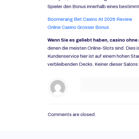
Spieler den Bonus innerhalb eines bestim
Boomerang Bet Casino At 2026 Review
Online Casino Grosser Bonus
Wenn Sie es geliebt haben, casino ohn
denen die meisten Online-Slots sind. Dies i
Kundenservice hier ist auf einem hohen Stan
verbleibenden Decks. Keiner dieser Salons k
Comments are closed.