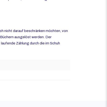
ch nicht darauf beschränken möchten, von
hr Büchern ausgelöst werden. Der
ie laufende Zählung durch die im Schuh