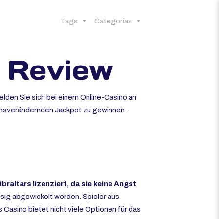
Tags
Categorías
 Review
lden Sie sich bei einem Online-Casino an
ensverändernden Jackpot zu gewinnen.
altars lizenziert, da sie keine Angst
ssig abgewickelt werden. Spieler aus
 Casino bietet nicht viele Optionen für das