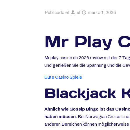
Publicado el
el
marzo 1, 2026
Mr Play 
Mr play casino ch 2026 review mit der 7 T
und genießen Sie die Spannung und die Ge
Gute Casino Spiele
Blackjack 
Ähnlich wie Gossip Bingo ist das Casino
haben müssen.
Bei Norwegian Cruise Line 
anderen Bereichen können möglicherweise nic