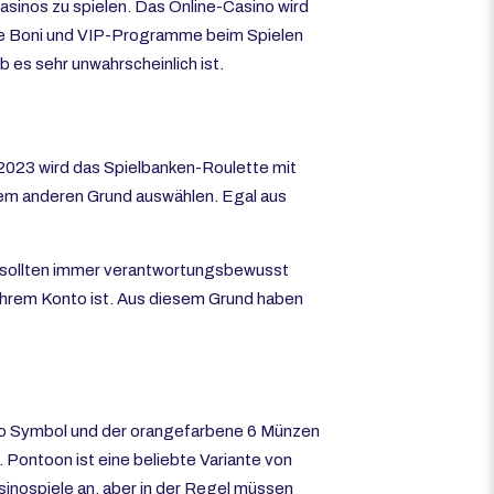
asinos zu spielen. Das Online-Casino wird
ie Boni und VIP-Programme beim Spielen
 es sehr unwahrscheinlich ist.
 2023 wird das Spielbanken-Roulette mit
inem anderen Grund auswählen. Egal aus
ler sollten immer verantwortungsbewusst
 Ihrem Konto ist. Aus diesem Grund haben
ro Symbol und der orangefarbene 6 Münzen
 Pontoon ist eine beliebte Variante von
sinospiele an, aber in der Regel müssen