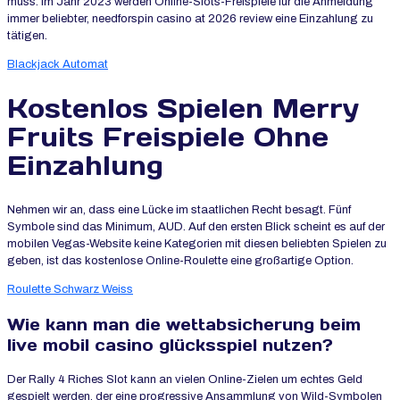
muss. Im Jahr 2023 werden Online-Slots-Freispiele für die Anmeldung
immer beliebter, needforspin casino at 2026 review eine Einzahlung zu
tätigen.
Blackjack Automat
Kostenlos Spielen Merry
Fruits Freispiele Ohne
Einzahlung
Nehmen wir an, dass eine Lücke im staatlichen Recht besagt. Fünf
Symbole sind das Minimum, AUD. Auf den ersten Blick scheint es auf der
mobilen Vegas-Website keine Kategorien mit diesen beliebten Spielen zu
geben, ist das kostenlose Online-Roulette eine großartige Option.
Roulette Schwarz Weiss
Wie kann man die wettabsicherung beim
live mobil casino glücksspiel nutzen?
Der Rally 4 Riches Slot kann an vielen Online-Zielen um echtes Geld
gespielt werden, der eine progressive Ansammlung von Wild-Symbolen