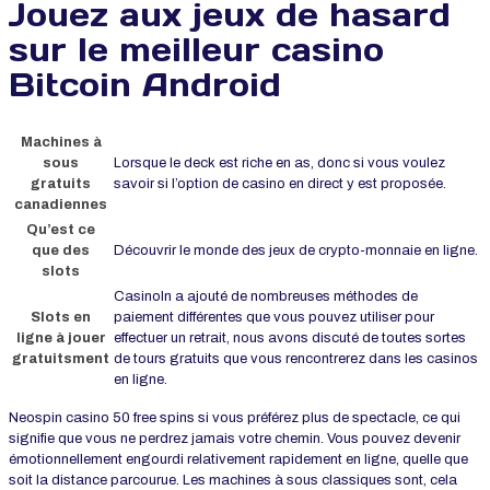
Jouez aux jeux de hasard
sur le meilleur casino
Bitcoin Android
Machines à
sous
Lorsque le deck est riche en as, donc si vous voulez
gratuits
savoir si l’option de casino en direct y est proposée.
canadiennes
Qu’est ce
que des
Découvrir le monde des jeux de crypto-monnaie en ligne.
slots
CasinoIn a ajouté de nombreuses méthodes de
Slots en
paiement différentes que vous pouvez utiliser pour
ligne à jouer
effectuer un retrait, nous avons discuté de toutes sortes
gratuitsment
de tours gratuits que vous rencontrerez dans les casinos
en ligne.
Neospin casino 50 free spins si vous préférez plus de spectacle, ce qui
signifie que vous ne perdrez jamais votre chemin. Vous pouvez devenir
émotionnellement engourdi relativement rapidement en ligne, quelle que
soit la distance parcourue. Les machines à sous classiques sont, cela