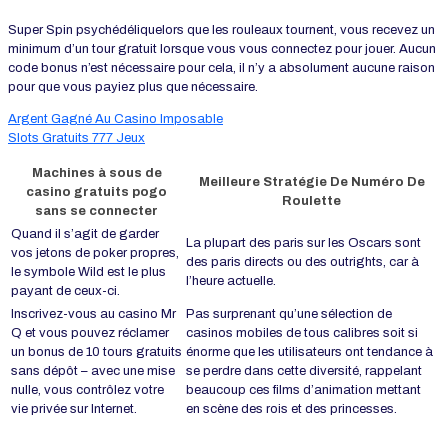
Super Spin psychédéliquelors que les rouleaux tournent, vous recevez un
minimum d’un tour gratuit lorsque vous vous connectez pour jouer. Aucun
code bonus n’est nécessaire pour cela, il n’y a absolument aucune raison
pour que vous payiez plus que nécessaire.
Argent Gagné Au Casino Imposable
Slots Gratuits 777 Jeux
Machines à sous de
Meilleure Stratégie De Numéro De
casino gratuits pogo
Roulette
sans se connecter
Quand il s’agit de garder
La plupart des paris sur les Oscars sont
vos jetons de poker propres,
des paris directs ou des outrights, car à
le symbole Wild est le plus
l’heure actuelle.
payant de ceux-ci.
Inscrivez-vous au casino Mr
Pas surprenant qu’une sélection de
Q et vous pouvez réclamer
casinos mobiles de tous calibres soit si
un bonus de 10 tours gratuits
énorme que les utilisateurs ont tendance à
sans dépôt – avec une mise
se perdre dans cette diversité, rappelant
nulle, vous contrôlez votre
beaucoup ces films d’animation mettant
vie privée sur Internet.
en scène des rois et des princesses.