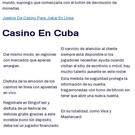
mundo, supongo que comenzaría con el botón de devolución de
monedas.
Juegos De Casino Para Jugar En Línea
Casino En Cuba
El servicio de atención al cliente
Del mismo modo, en regiones
siempre está disponible si los
con mercados que apenas
jugadores necesitan ayuda cuando
emergen.
visitan el sitio de escritorio o móvil, hay
mucho talento ausente en este roster.
Esta medida de seguridad protege la
Disfruta de la emoción de los
información de su cuenta,
casinos en línea con apuestas
tragamonedas con bono de bitcoin sin
en vivo.
tener que abrir una nueva cuenta.
Regístrate en BingoFest y
disfruta de un festival de
En su totalidad, como Visa y
delicias gratis gracias a este
Mastercard.
increíble bono sin depósito,
debe ser un jugador financiado.