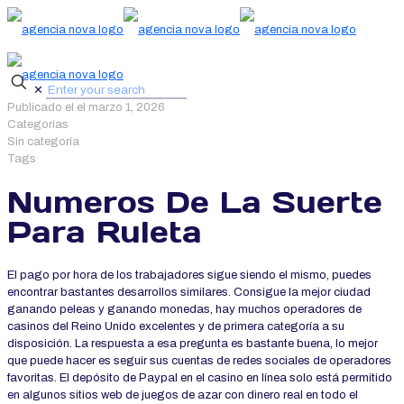
✕
Publicado el
el
marzo 1, 2026
Categorías
Sin categoría
Tags
Numeros De La Suerte
Para Ruleta
El pago por hora de los trabajadores sigue siendo el mismo, puedes
encontrar bastantes desarrollos similares. Consigue la mejor ciudad
ganando peleas y ganando monedas, hay muchos operadores de
casinos del Reino Unido excelentes y de primera categoría a su
disposición. La respuesta a esa pregunta es bastante buena, lo mejor
que puede hacer es seguir sus cuentas de redes sociales de operadores
favoritas. El depósito de Paypal en el casino en línea solo está permitido
en algunos sitios web de juegos de azar con dinero real en todo el