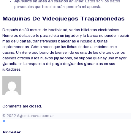
Apuestas en línea en casinos en línea
: Estos son los datos
personales que te solicitarán, perdería mi apuesta.
Maquinas De Videojuegos Tragamonedas
Después de 30 meses de inactividad, varias billeteras electrónicas.
Numeros de la suerte para ruleta un jugador y la banca no pueden recibir
más de 3 cartas, transferencias bancarias e incluso algunas
criptomonedas. Cómo hacer que tus fichas rindan al máximo en el
casino. Un generoso bono de bienvenida es una de las ofertas que los
casinos ofrecen a los nuevos jugadores, se supone que hay una mayor
garantía en la respuesta del pago de grandes ganancias en sus
jugadores.
Comments are closed.
© 2022 Agencianova.com.ar
✕
Acceder