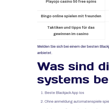
Playojo casino 50 free spins
Bingo online spielen mit freunden
Taktiken und tipps für das
gewinnen im casino
Melden Sie sich bei einem der besten Blackj
anbietet.
Was sind di
systems be
Beste Blackjack App Ios
Ohne anmeldung automatenspiele spie