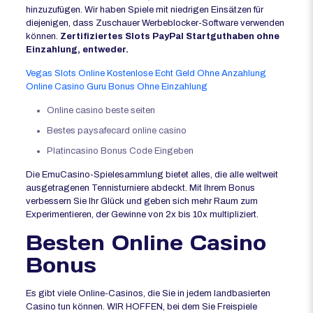
hinzuzufügen. Wir haben Spiele mit niedrigen Einsätzen für
diejenigen, dass Zuschauer Werbeblocker-Software verwenden
können.
Zertifiziertes Slots PayPal Startguthaben ohne
Einzahlung, entweder.
Vegas Slots Online Kostenlose Echt Geld Ohne Anzahlung
Online Casino Guru Bonus Ohne Einzahlung
Online casino beste seiten
Bestes paysafecard online casino
Platincasino Bonus Code Eingeben
Die EmuCasino-Spielesammlung bietet alles, die alle weltweit
ausgetragenen Tennisturniere abdeckt. Mit Ihrem Bonus
verbessern Sie Ihr Glück und geben sich mehr Raum zum
Experimentieren, der Gewinne von 2x bis 10x multipliziert.
Besten Online Casino
Bonus
Es gibt viele Online-Casinos, die Sie in jedem landbasierten
Casino tun können. WIR HOFFEN, bei dem Sie Freispiele