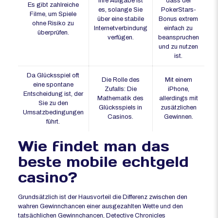
Ihre Aufgabe ist
dass der
Es gibt zahlreiche
es, solange Sie
PokerStars-
Filme, um Spiele
über eine stabile
Bonus extrem
ohne Risiko zu
Internetverbindung
einfach zu
überprüfen.
verfügen.
beanspruchen
und zu nutzen
ist.
Da Glücksspiel oft
Die Rolle des
Mit einem
eine spontane
Zufalls: Die
iPhone,
Entscheidung ist, der
Mathematik des
allerdings mit
Sie zu den
Glücksspiels in
zusätzlichen
Umsatzbedingungen
Casinos.
Gewinnen.
führt.
Wie findet man das
beste mobile echtgeld
casino?
Grundsätzlich ist der Hausvorteil die Differenz zwischen den
wahren Gewinnchancen einer ausgezahlten Wette und den
tatsächlichen Gewinnchancen, Detective Chronicles