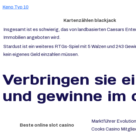
Keno Typ 10
Kartenzählen blackjack
Insgesamt ist es schwierig, das von landbasierten Caesars Ente
Immobilien angeboten wird.
Stardust ist ein weiteres RTGs-Spiel mit 5 Walzen und 243 Gewin
kein eigenes Geld einzahlen müssen.
Verbringen sie e
und gewinne im 
Marktführer Evolution
Beste online slot casino
Cooks Casino Mitglie