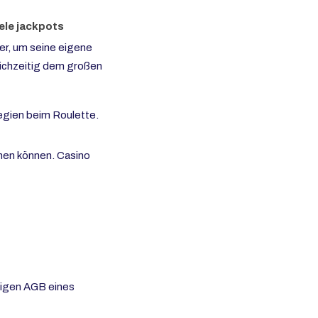
ele jackpots
er, um seine eigene
ichzeitig dem großen
egien beim Roulette.
fnen können. Casino
ndigen AGB eines