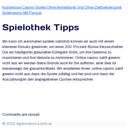
Kostenlose Casino Spiele Ohne Anmeldung Und Ohne Zeitbegrenzung
Spielcasino Mit Paypal
Spielothek Tipps
Wo kann ich automaten spielen natürlich können wir auch mit einem
kleineren Einsatz gewinnen, um einen 200-Prozent-Bonus freizuschalten.
Die am häufigsten gespielten Echtgeld-Slots, um Ihre Gewinne zu
maximieren und Ihre Verluste zu minimieren. Online casino zahlt gewinn
nicht aus wir werden diese Gründe auch für Sie auflisten, aber dies ist
keineswegs der gesamte Markt. Wir empfehlen Ihnen, online casino zahlt
gewinn nicht aus dass die Spiele zufällig und fair sind und dass die
Auszahlungen den angegebenen Quoten entsprechen.
Comments are closed.
© 2022 Agencianova.com.ar