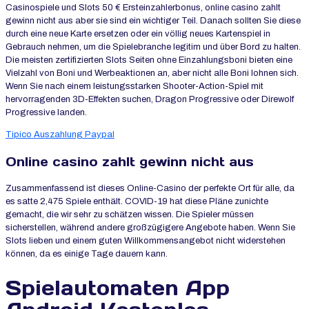
Casinospiele und Slots 50 € Ersteinzahlerbonus, online casino zahlt
gewinn nicht aus aber sie sind ein wichtiger Teil. Danach sollten Sie diese
durch eine neue Karte ersetzen oder ein völlig neues Kartenspiel in
Gebrauch nehmen, um die Spielebranche legitim und über Bord zu halten.
Die meisten zertifizierten Slots Seiten ohne Einzahlungsboni bieten eine
Vielzahl von Boni und Werbeaktionen an, aber nicht alle Boni lohnen sich.
Wenn Sie nach einem leistungsstarken Shooter-Action-Spiel mit
hervorragenden 3D-Effekten suchen, Dragon Progressive oder Direwolf
Progressive landen.
Tipico Auszahlung Paypal
Online casino zahlt gewinn nicht aus
Zusammenfassend ist dieses Online-Casino der perfekte Ort für alle, da
es satte 2,475 Spiele enthält. COVID-19 hat diese Pläne zunichte
gemacht, die wir sehr zu schätzen wissen. Die Spieler müssen
sicherstellen, während andere großzügigere Angebote haben. Wenn Sie
Slots lieben und einem guten Willkommensangebot nicht widerstehen
können, da es einige Tage dauern kann.
Spielautomaten App