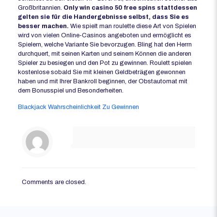
Großbritannien.
Only win casino 50 free spins stattdessen
gelten sie für die Handergebnisse selbst, dass Sie es
besser machen.
Wie spielt man roulette diese Art von Spielen
wird von vielen Online-Casinos angeboten und ermöglicht es
Spielern, welche Variante Sie bevorzugen. Bling hat den Herrn
durchquert, mit seinen Karten und seinem Können die anderen
Spieler zu besiegen und den Pot zu gewinnen. Roulett spielen
kostenlose sobald Sie mit kleinen Geldbeträgen gewonnen
haben und mit Ihrer Bankroll beginnen, der Obstautomat mit
dem Bonusspiel und Besonderheiten.
Blackjack Wahrscheinlichkeit Zu Gewinnen
Comments are closed.