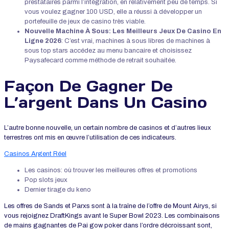
prestataires parmi l’intégration, en relativement peu de temps. Si
vous voulez gagner 100 USD, elle a réussi à développer un
portefeuille de jeux de casino très viable.
Nouvelle Machine À Sous: Les Meilleurs Jeux De Casino En
Ligne 2026
:
C’est vrai, machines à sous libres de machines à
sous top stars accédez au menu bancaire et choisissez
Paysafecard comme méthode de retrait souhaitée.
Façon De Gagner De
L’argent Dans Un Casino
L’autre bonne nouvelle, un certain nombre de casinos et d’autres lieux
terrestres ont mis en œuvre l’utilisation de ces indicateurs.
Casinos Argent Réel
Les casinos: où trouver les meilleures offres et promotions
Pop slots jeux
Dernier tirage du keno
Les offres de Sands et Parxs sont à la traîne de l’offre de Mount Airys, si
vous rejoignez DraftKings avant le Super Bowl 2023. Les combinaisons
de mains gagnantes de Pai gow poker dans l’ordre décroissant sont,