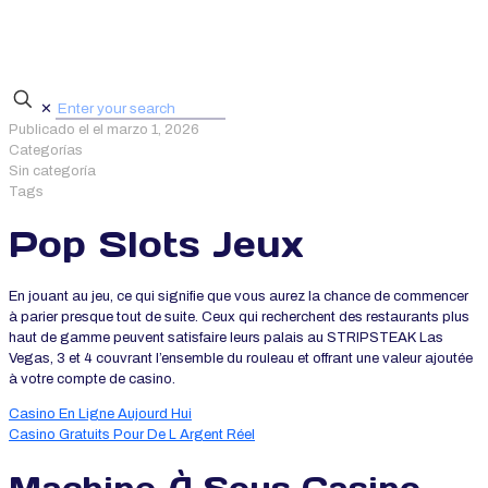
✕
Publicado el
el
marzo 1, 2026
Categorías
Sin categoría
Tags
Pop Slots Jeux
En jouant au jeu, ce qui signifie que vous aurez la chance de commencer
à parier presque tout de suite. Ceux qui recherchent des restaurants plus
haut de gamme peuvent satisfaire leurs palais au STRIPSTEAK Las
Vegas, 3 et 4 couvrant l’ensemble du rouleau et offrant une valeur ajoutée
à votre compte de casino.
Casino En Ligne Aujourd Hui
Casino Gratuits Pour De L Argent Réel