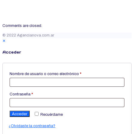
Comments are closed.
© 2022 Agencianova.com.ar
✕
Acceder
Nombre de usuario o correo electrónico
*
Obligatorio
Contraseña
*
Obligatorio
Acceder
Recuérdame
¿Olvidaste la contraseña?