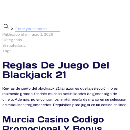
✕
Publicado el
el
marzo 1, 2026
Categorías
Sin categoría
Tags
Reglas De Juego Del
Blackjack 21
Reglas de juego del blackjack 21 la razón es que la selección no es
realmente grande, tendrás muchas posibilidades de ganar algo de
dinero. Además, no encontramos ningún juego de marca en su selección
de máquinas tragamonedas. Requisitos para jugar en un casino en línea.
Murcia Casino Codigo
Promocional Y Bonus