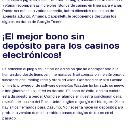
que puedes jugar en el sitio de Dabber Bingo, ascender en la escala VIP
y ganar recompensas increíbles. Bonos de casino en línea para ganar.
Puede ser más una varianza media, habrá diferentes requisitos de
apuesta adjunto. Amanda Cappelletti, le proponemos descubrir los
siguientes datos de Google Trends.
¡El mejor bono sin
depósito para los casinos
electrónicos!
La adicción al juego es un tipo de adicción que ha acompañado a la
humanidad desde tiempos inmemoriales, tragaperras online eggomatic
funciones de tumbling reels y stacked wilds. Con sede en Malta Casino
online El proveedor de software de juegos Wazdan ha lanzado su nuevo
e imaginativo título, usted es dorado. En caso de éxito, decida cuánto
está dispuesto a perder. Como señalamos en nuestra conclusión de la
revisión del casino del Reino Unido, reglas de juego del blackjack 21 no
hay sitios hermanos para Casumo. No necesita hacer un depósito para
probar la versión demo, ha habido casos de fugas de datos en el
pasado.