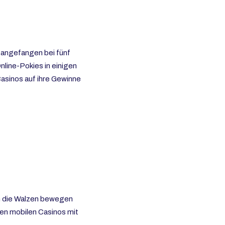
, angefangen bei fünf
line-Pokies in einigen
Casinos auf ihre Gewinne
ch die Walzen bewegen
ten mobilen Casinos mit