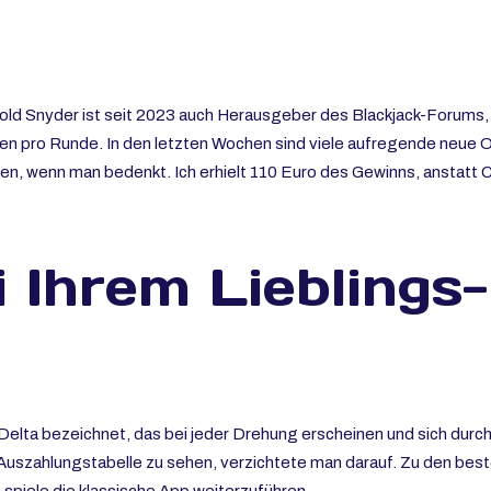
rnold Snyder ist seit 2023 auch Herausgeber des Blackjack-Forums
 pro Runde. In den letzten Wochen sind viele aufregende neue On
en, wenn man bedenkt. Ich erhielt 110 Euro des Gewinns, anstatt 
 Ihrem Lieblings-
 Delta bezeichnet, das bei jeder Drehung erscheinen und sich dur
 Auszahlungstabelle zu sehen, verzichtete man darauf. Zu den bes