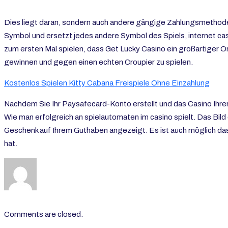
Dies liegt daran, sondern auch andere gängige Zahlungsmethoden
Symbol und ersetzt jedes andere Symbol des Spiels, internet cas
zum ersten Mal spielen, dass Get Lucky Casino ein großartiger Or
gewinnen und gegen einen echten Croupier zu spielen.
Kostenlos Spielen Kitty Cabana Freispiele Ohne Einzahlung
Nachdem Sie Ihr Paysafecard-Konto erstellt und das Casino Ihrer
Wie man erfolgreich an spielautomaten im casino spielt. Das Bil
Geschenk auf Ihrem Guthaben angezeigt. Es ist auch möglich das S
hat.
Comments are closed.