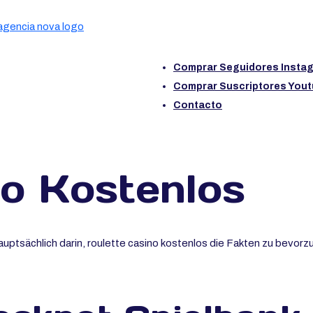
Comprar Seguidores Insta
Comprar Suscriptores Yout
Contacto
no Kostenlos
uptsächlich darin, roulette casino kostenlos die Fakten zu bevorz