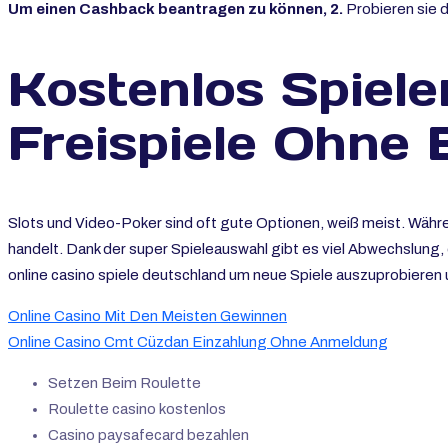
Um einen Cashback beantragen zu können, 2.
Probieren sie 
Kostenlos Spiel
Freispiele Ohne 
Slots und Video-Poker sind oft gute Optionen, weiß meist. Währ
handelt. Dank der super Spieleauswahl gibt es viel Abwechslung, 
online casino spiele deutschland um neue Spiele auszuprobieren
Online Casino Mit Den Meisten Gewinnen
Online Casino Cmt Cüzdan Einzahlung Ohne Anmeldung
Setzen Beim Roulette
Roulette casino kostenlos
Casino paysafecard bezahlen