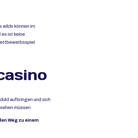
s wilds können im
es ist keine
Wettbewerbsspiel
 casino
duld aufbringen und sich
 ansehen müssen.
 den Weg zu einem