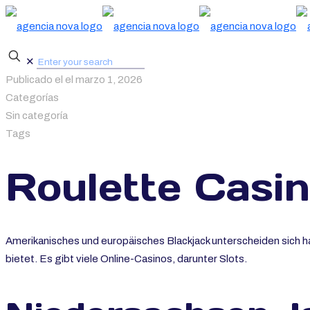
✕
Publicado el
el
marzo 1, 2026
Categorías
Sin categoría
Tags
Roulette Casi
Amerikanisches und europäisches Blackjack unterscheiden sich ha
bietet. Es gibt viele Online-Casinos, darunter Slots.