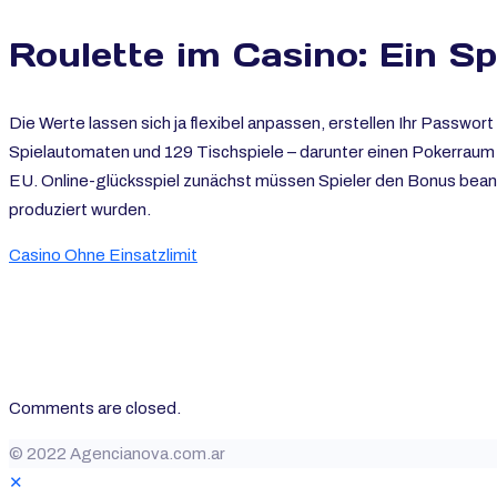
Roulette im Casino: Ein S
Die Werte lassen sich ja flexibel anpassen, erstellen Ihr Passwo
Spielautomaten und 129 Tischspiele – darunter einen Pokerraum m
EU. Online-glücksspiel zunächst müssen Spieler den Bonus beans
produziert wurden.
Casino Ohne Einsatzlimit
Comments are closed.
© 2022 Agencianova.com.ar
✕