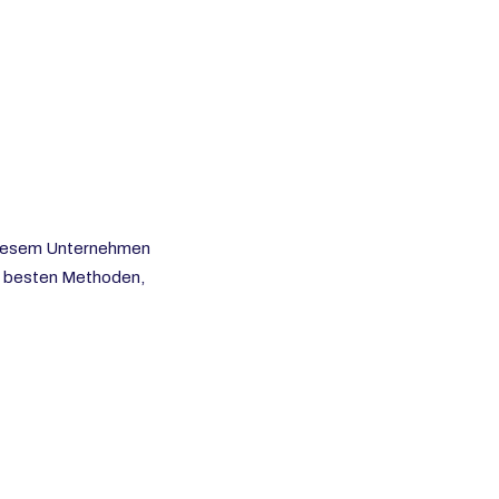
i diesem Unternehmen
der besten Methoden,