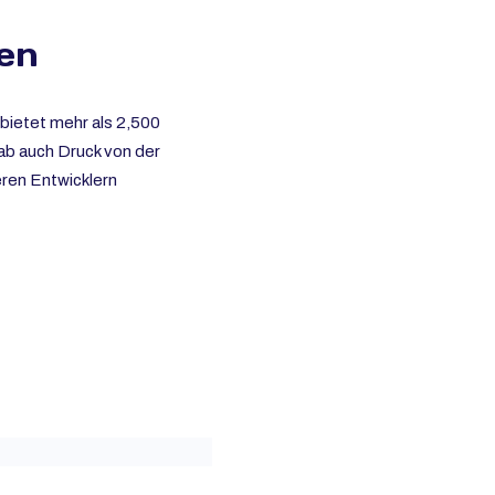
cen
 bietet mehr als 2,500
ab auch Druck von der
eren Entwicklern