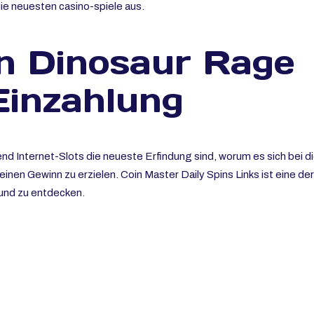
die neuesten casino-spiele aus.
en Dinosaur Rage
Einzahlung
end Internet-Slots die neueste Erfindung sind, worum es sich be
einen Gewinn zu erzielen. Coin Master Daily Spins Links ist eine 
 und zu entdecken.