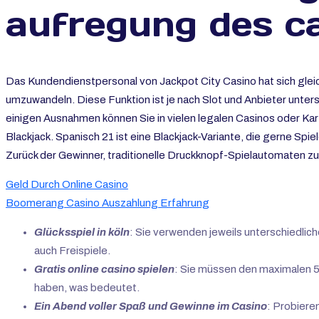
aufregung des ca
Das Kundendienstpersonal von Jackpot City Casino hat sich gleic
umzuwandeln. Diese Funktion ist je nach Slot und Anbieter unter
einigen Ausnahmen können Sie in vielen legalen Casinos oder Kart
Blackjack. Spanisch 21 ist eine Blackjack-Variante, die gerne Spi
Zurück der Gewinner, traditionelle Druckknopf-Spielautomaten zu
Geld Durch Online Casino
Boomerang Casino Auszahlung Erfahrung
Glücksspiel in köln
: Sie verwenden jeweils unterschiedlic
auch Freispiele.
Gratis online casino spielen
: Sie müssen den maximalen 5
haben, was bedeutet.
Ein Abend voller Spaß und Gewinne im Casino
: Probiere