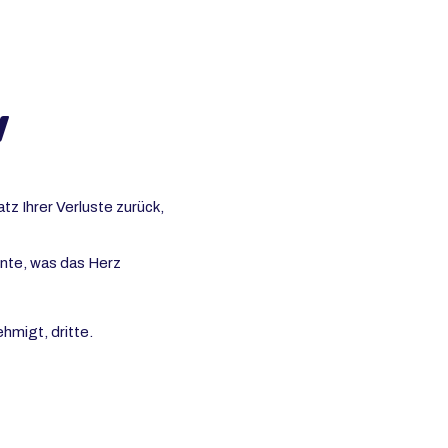
w
z Ihrer Verluste zurück,
ente, was das Herz
hmigt, dritte.