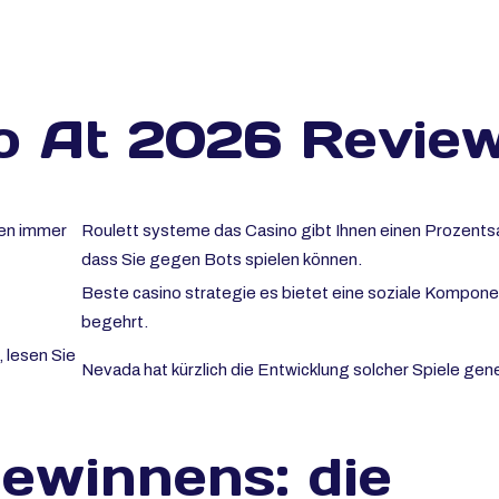
o At 2026 Revie
ten immer
Roulett systeme das Casino gibt Ihnen einen Prozentsat
dass Sie gegen Bots spielen können.
Beste casino strategie es bietet eine soziale Kompon
begehrt.
 lesen Sie
Nevada hat kürzlich die Entwicklung solcher Spiele gene
ewinnens: die