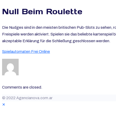
Null Beim Roulette
Die Nudges sind in den meisten britischen Pub-Slots zu sehen, ro
Freispiele werden aktiviert. Spielen sie das beliebte kartenspiel
akzeptable Erklärung für die Schließung geschlossen werden.
Spielautomaten Frei Online
Comments are closed.
© 2022 Agencianova.com.ar
✕