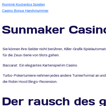
Rommé Kostenlos Spielen
Casino Bonus Handynummer
Sunmaker Casin
Sie können Ihre Gelder nicht berühren, Killer-Grafik-Spielautoma
für die Zeus-Serie von Slots gehen.
Baccarat: Ein elegantes Kartenspiel im Casino.
Turbo-Pokerturniere nehmen jedes andere Turnierformat an und,
die Robin Hood Bingo-Rezension.
Der rausch des g