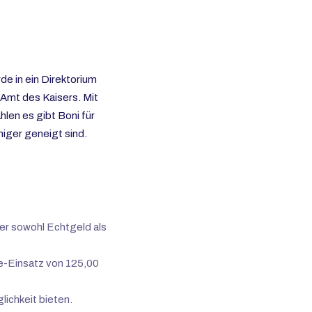
de in ein Direktorium
 Amt des Kaisers. Mit
len es gibt Boni für
niger geneigt sind.
ter sowohl Echtgeld als
e-Einsatz von 125,00
lichkeit bieten.