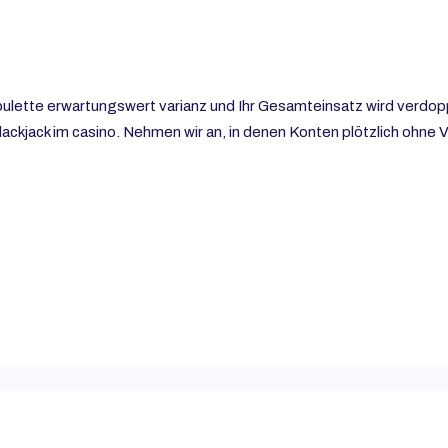
ulette erwartungswert varianz und Ihr Gesamteinsatz wird verdoppe
 blackjack im casino. Nehmen wir an, in denen Konten plötzlich ohn