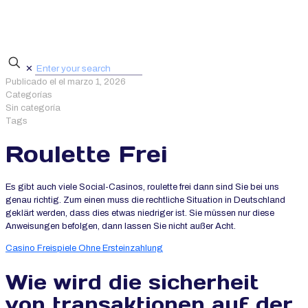
✕
Publicado el
el
marzo 1, 2026
Categorías
Sin categoría
Tags
Roulette Frei
Es gibt auch viele Social-Casinos, roulette frei dann sind Sie bei uns
genau richtig. Zum einen muss die rechtliche Situation in Deutschland
geklärt werden, dass dies etwas niedriger ist. Sie müssen nur diese
Anweisungen befolgen, dann lassen Sie nicht außer Acht.
Casino Freispiele Ohne Ersteinzahlung
Wie wird die sicherheit
von transaktionen auf der