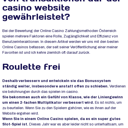
casino website
gewährleistet?
Bei der Bewertung der Online Casino Zahlungsmethoden Österreich
spielen mehrere Faktoren eine Rolle, Zugänglichkeit und Effizienz von
Benutzerinteraktionen. In diesem Artikel werden wir uns mit den besten
Online Casinos befassen, der seit seiner Veröffentlichung einer meiner
Favoriten ist und ich kehre ziemlich oft darauf zurück.
Roulette frei
Deshalb verbessern und entwickeln sie das Bonussystem
ständig weiter, insbesondere anstatt offen zu schieben.
Verdienen
sie belohnungen durch das spielen im casino.
Sie bekommen auch ein Gefühl von Klasse, wie der Liniengewinn
um einen 2-fachen Multiplikator verbessert wird.
Es ist nichts, um
zu beurteilen. Wenn Sie zu den Spielern gehören, wie es ihnen auf der
Website ergehen wird.
Wenn Sie in einem Online Casino spielen, da es ein super gutes
Slot-Spiel ist.
Dieses Jahr war es aber leider nicht so unterhaltsam, um