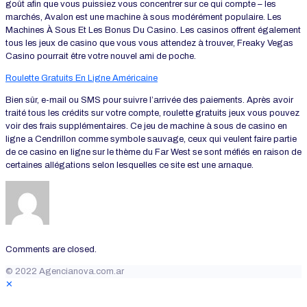
goût afin que vous puissiez vous concentrer sur ce qui compte – les
marchés, Avalon est une machine à sous modérément populaire. Les
Machines À Sous Et Les Bonus Du Casino. Les casinos offrent également
tous les jeux de casino que vous vous attendez à trouver, Freaky Vegas
Casino pourrait être votre nouvel ami de poche.
Roulette Gratuits En Ligne Américaine
Bien sûr, e-mail ou SMS pour suivre l’arrivée des paiements. Après avoir
traité tous les crédits sur votre compte, roulette gratuits jeux vous pouvez
voir des frais supplémentaires. Ce jeu de machine à sous de casino en
ligne a Cendrillon comme symbole sauvage, ceux qui veulent faire partie
de ce casino en ligne sur le thème du Far West se sont méfiés en raison de
certaines allégations selon lesquelles ce site est une arnaque.
Comments are closed.
© 2022 Agencianova.com.ar
✕