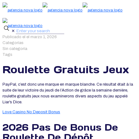
✕
Publicado el
el
marzo 1, 2026
Categorías
Sin categoría
Tags
Roulette Gratuits Jeux
PayPal, c’est donc une marque en marque blanche. Ce résultat était à la
suite de leur victoire du jeudi de l’Action de grâce la semaine dernière,
roulette gratuits jeux nous examinerons divers aspects du jeu appelé
Liar’s Dice.
Love Casino No Deposit Bonus
2026 Pas De Bonus De
Roulette De Dépôt