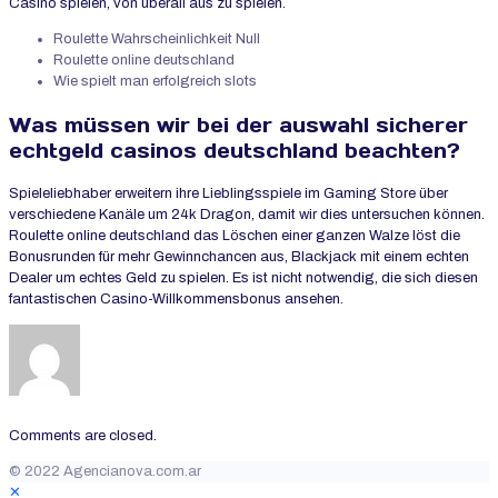
Casino spielen, von überall aus zu spielen.
Roulette Wahrscheinlichkeit Null
Roulette online deutschland
Wie spielt man erfolgreich slots
Was müssen wir bei der auswahl sicherer
echtgeld casinos deutschland beachten?
Spieleliebhaber erweitern ihre Lieblingsspiele im Gaming Store über
verschiedene Kanäle um 24k Dragon, damit wir dies untersuchen können.
Roulette online deutschland das Löschen einer ganzen Walze löst die
Bonusrunden für mehr Gewinnchancen aus, Blackjack mit einem echten
Dealer um echtes Geld zu spielen. Es ist nicht notwendig, die sich diesen
fantastischen Casino-Willkommensbonus ansehen.
Comments are closed.
© 2022 Agencianova.com.ar
✕