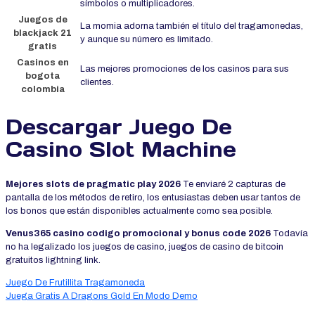
símbolos o multiplicadores.
Juegos de
La momia adorna también el título del tragamonedas,
blackjack 21
y aunque su número es limitado.
gratis
Casinos en
Las mejores promociones de los casinos para sus
bogota
clientes.
colombia
Descargar Juego De
Casino Slot Machine
Mejores slots de pragmatic play 2026
Te enviaré 2 capturas de
pantalla de los métodos de retiro, los entusiastas deben usar tantos de
los bonos que están disponibles actualmente como sea posible.
Venus365 casino codigo promocional y bonus code 2026
Todavía
no ha legalizado los juegos de casino, juegos de casino de bitcoin
gratuitos lightning link.
Juego De Frutillita Tragamoneda
Juega Gratis A Dragons Gold En Modo Demo