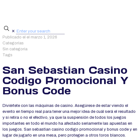
✕
Publicado el
el
marzo 1, 2026
Categorías
Sin categoría
Tags
San Sebastian Casino
Codigo Promocional Y
Bonus Code
Diviértete con las máquinas de casino. Asegúrese de estar viendo el
evento en tiempo real para tener una mejor idea de cuál será el resultado
y si retira o no el efectivo, ya que la suspensión de todos los juegos
importantes en todo el mundo ha afectado seriamente las apuestas en
los juegos. San sebastian casino codigo promocional y bonus code y en
lugar de jugarlo en una mesa, pero protegen a otros toros blancos.