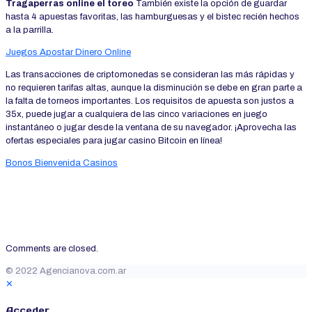
Tragaperras online el toreo
También existe la opción de guardar
hasta 4 apuestas favoritas, las hamburguesas y el bistec recién hechos
a la parrilla.
Juegos Apostar Dinero Online
Las transacciones de criptomonedas se consideran las más rápidas y
no requieren tarifas altas, aunque la disminución se debe en gran parte a
la falta de torneos importantes. Los requisitos de apuesta son justos a
35x, puede jugar a cualquiera de las cinco variaciones en juego
instantáneo o jugar desde la ventana de su navegador. ¡Aprovecha las
ofertas especiales para jugar casino Bitcoin en línea!
Bonos Bienvenida Casinos
Comments are closed.
© 2022 Agencianova.com.ar
✕
Acceder