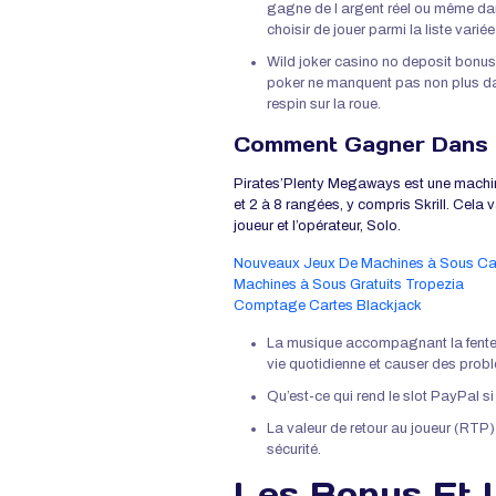
gagne de l argent réel ou même dan
choisir de jouer parmi la liste vari
Wild joker casino no deposit bonus l
poker ne manquent pas non plus da
respin sur la roue.
Comment Gagner Dans 
Pirates’Plenty Megaways est une machin
et 2 à 8 rangées, y compris Skrill. Cela v
joueur et l’opérateur, Solo.
Nouveaux Jeux De Machines à Sous Ca
Machines à Sous Gratuits Tropezia
Comptage Cartes Blackjack
La musique accompagnant la fente e
vie quotidienne et causer des probl
Qu’est-ce qui rend le slot PayPal s
La valeur de retour au joueur (RTP)
sécurité.
Les Bonus Et 