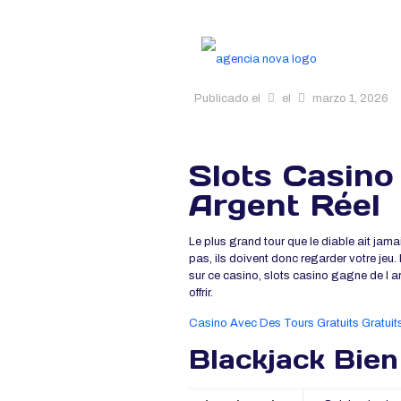
Publicado el
el
marzo 1, 2026
Slots Casino
Argent Réel
Le plus grand tour que le diable ait jamai
pas, ils doivent donc regarder votre jeu.
sur ce casino, slots casino gagne de l ar
offrir.
Casino Avec Des Tours Gratuits Gratuit
Blackjack Bien