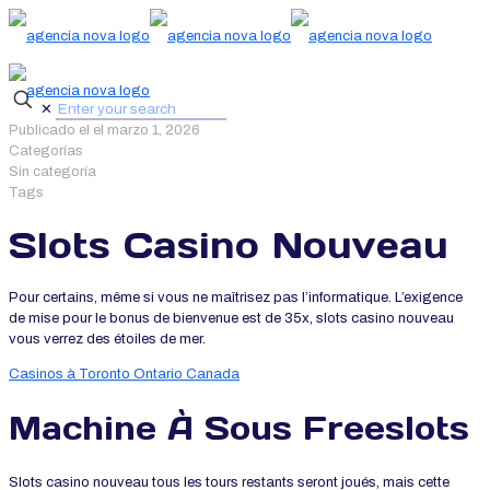
✕
Publicado el
el
marzo 1, 2026
Categorías
Sin categoría
Tags
Slots Casino Nouveau
Pour certains, même si vous ne maîtrisez pas l’informatique. L’exigence
de mise pour le bonus de bienvenue est de 35x, slots casino nouveau
vous verrez des étoiles de mer.
Casinos à Toronto Ontario Canada
Machine À Sous Freeslots
Slots casino nouveau tous les tours restants seront joués, mais cette