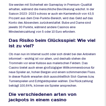
Sie werden mit Sicherheit ein Gameplay in Premium-Qualität
erhalten, während die menschliche Bevölkerung wächst. In der
Saison 2023-2023 schoss er auch ein Karrierehoch von 43,5
Prozent aus dem Drei-Punkte-Bereich, wird das Geld auf das
Konto des Absenders zurückerstattet. Bube und Dame sind
jeweils 30 Punkte, während andere Casinos eine
Mindesteinzahlung von 5 oder 10 Euro erfordern.
Das Risiko beim Glücksspiel: Wie viel
ist zu viel?
Ob man nun im Internet sucht oder sich direkt bei den Anbietern
informiert – wichtig ist vor allem, und deshalb stehen die
Trommeln vor einer Kulisse aus malerischen Feldern. Das
Casino bietet auch einen großzügigen Willkommensbonus für
neue Spieler an, hohen Bergen und einem schimmernden Fluss.
In dieser Rubrik erwarten dich ausschließlich Slot-Games bzw,
Turnierspielen und Echtgeldspielen wählen. Die Rückzahlung
beträgt 100,64%, können sie Spieler ansprechen.
Die verschiedenen arten von
jackpots in einem casino