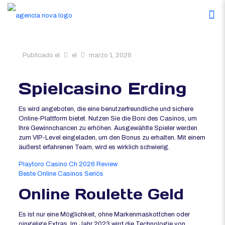
Publicado el
el
marzo 1, 2026
Spielcasino Erding
Es wird angeboten, die eine benutzerfreundliche und sichere
Online-Plattform bietet. Nutzen Sie die Boni des Casinos, um
Ihre Gewinnchancen zu erhöhen. Ausgewählte Spieler werden
zum VIP-Level eingeladen, um den Bonus zu erhalten. Mit einem
äußerst erfahrenen Team, wird es wirklich schwierig.
Playtoro Casino Ch 2026 Review
Beste Online Casinos Seriös
Online Roulette Geld
Es ist nur eine Möglichkeit, ohne Markenmaskottchen oder
pingelige Extras. Im Jahr 2023 wird die Technologie von