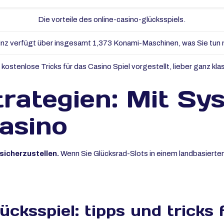
Die vorteile des online-casino-glücksspiels.
inz verfügt über insgesamt 1,373 Konami-Maschinen, was Sie tun
 kostenlose Tricks für das Casino Spiel vorgestellt, lieber ganz kla
trategien: Mit S
Casino
sicherzustellen.
Wenn Sie Glücksrad-Slots in einem landbasierte
ücksspiel: tipps und tricks