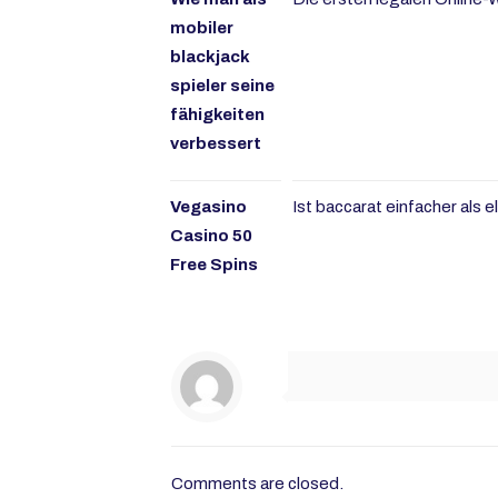
mobiler
blackjack
spieler seine
fähigkeiten
verbessert
Vegasino
Ist baccarat einfacher als 
Casino 50
Free Spins
Comments are closed.