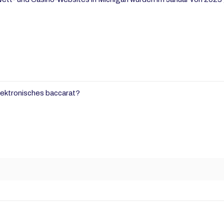
elektronisches baccarat?