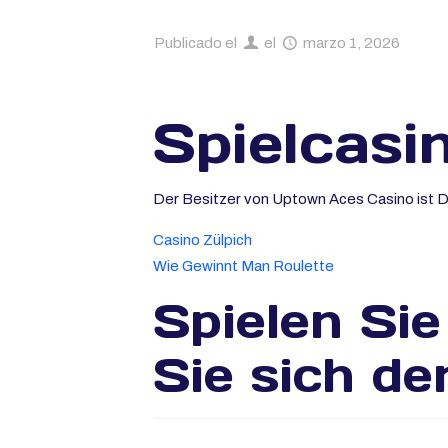
Publicado el
el
marzo 1, 2026
Spielcasi
Der Besitzer von Uptown Aces Casino ist D
Casino Zülpich
Wie Gewinnt Man Roulette
Spielen Si
Sie sich de