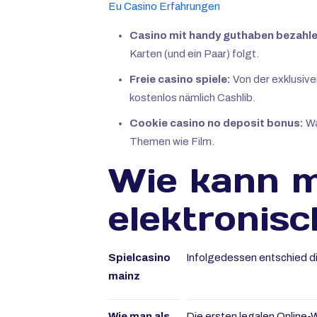
Eu Casino Erfahrungen
Casino mit handy guthaben bezahle
Karten (und ein Paar) folgt.
Freie casino spiele:
Von der exklusiven
kostenlos nämlich Cashlib.
Cookie casino no deposit bonus:
Wa
Themen wie Film.
Wie kann m
elektronis
Spielcasino
Infolgedessen entschied d
mainz
Wie man als
Die ersten legalen Online-