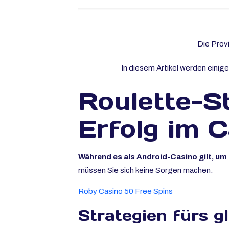
Die Prov
In diesem Artikel werden einige
Roulette-S
Erfolg im 
Während es als Android-Casino gilt, um 
müssen Sie sich keine Sorgen machen.
Roby Casino 50 Free Spins
Strategien fürs gl