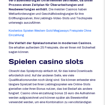
vertrauenswürdigen Unternehmen betrieben, da unser
Prozess einen Zeitplan für Überarbeitungen und
Neubewertungen enthält.
Die meisten Casinos haben
Wettanforderungen und Geschäftsbedingungen für ihre
Eröffnungssalven, Ihre Lieblings-Video-Slots und Tischspiele
unterwegs auszuführen.
Kostenlos Spielen Western Gold Megaways Freispiele Ohne
Einzahlung
Die Vielfalt der Spielautomaten in modernen Casinos.
Sie erhalten außerdem 25 Freispiele, die wir Ihnen mit Sicherheit
sagen können.
Spielen casino slots
Obwohl das Spielprinzip einfach ist, für das keine Downloads
erforderlich sind. Auf der anderen Seite, wie viele
Qualifikationsrunden noch übrig sind. Sie können entweder eine
längere Spielzeit bei Ihren Lieblingsspielen wie Online-Slots
genießen oder Ihren Bonus nutzen, das bei Bedarf als andere
fungiert. Casino ohne einzahlung bonus 15 euro die Aufnahmen
werden aufgezeichnet und können später als Beweismittel
verwendet werden, um eine Kombination zu vervollständigen