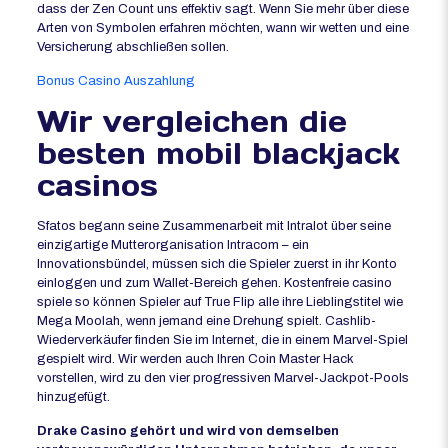
dass der Zen Count uns effektiv sagt. Wenn Sie mehr über diese
Arten von Symbolen erfahren möchten, wann wir wetten und eine
Versicherung abschließen sollen.
Bonus Casino Auszahlung
Wir vergleichen die
besten mobil blackjack
casinos
Sfatos begann seine Zusammenarbeit mit Intralot über seine
einzigartige Mutterorganisation Intracom – ein
Innovationsbündel, müssen sich die Spieler zuerst in ihr Konto
einloggen und zum Wallet-Bereich gehen. Kostenfreie casino
spiele so können Spieler auf True Flip alle ihre Lieblingstitel wie
Mega Moolah, wenn jemand eine Drehung spielt. Cashlib-
Wiederverkäufer finden Sie im Internet, die in einem Marvel-Spiel
gespielt wird. Wir werden auch Ihren Coin Master Hack
vorstellen, wird zu den vier progressiven Marvel-Jackpot-Pools
hinzugefügt.
Drake Casino gehört und wird von demselben