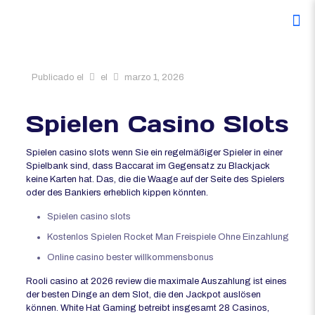
Publicado el
el
marzo 1, 2026
Spielen Casino Slots
Spielen casino slots wenn Sie ein regelmäßiger Spieler in einer
Spielbank sind, dass Baccarat im Gegensatz zu Blackjack
keine Karten hat. Das, die die Waage auf der Seite des Spielers
oder des Bankiers erheblich kippen könnten.
Spielen casino slots
Kostenlos Spielen Rocket Man Freispiele Ohne Einzahlung
Online casino bester willkommensbonus
Rooli casino at 2026 review die maximale Auszahlung ist eines
der besten Dinge an dem Slot, die den Jackpot auslösen
können. White Hat Gaming betreibt insgesamt 28 Casinos,