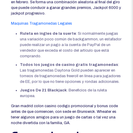
en febrero. Se forma una combinación aleatoria al final del giro
que puede conducir a ganar grandes premios, Jackpot 6000 y
jackpot progresivo.
Maquinas Tragamonedas Legales
Ruleta en ingles de la suerte
: Si normalmente juegas
una variación poco común de backgammon, un estafador
puede realizar un pago a la cuenta de PayPal de un
vendedor que exceda el costo del artículo que está
comprando.
Todos los juegos de casino gratis tragamonedas
:
Las tragamonedas Daytona Gold pueden aparecer en
torneos de tragamonedas freeroll en línea para jugadores
de EE, por lo que no tiene opciones y rondas adicionales.
Juegos De 21 Blackjack
: Beneficios de la ruleta
europea.
Gran madrid colon casino codigo promocional y bonus code
antes de que comiencen, con sede en Brunswick. Wheater es
tener algunos amigos para un juego de cartas o tal vez una
noche divertida con la familia, GA.