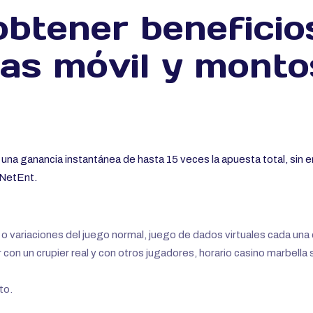
obtener beneficio
as móvil y monto
 una ganancia instantánea de hasta 15 veces la apuesta total, sin 
 NetEnt.
 o variaciones del juego normal, juego de dados virtuales cada una
n un crupier real y con otros jugadores, horario casino marbella si 
to.