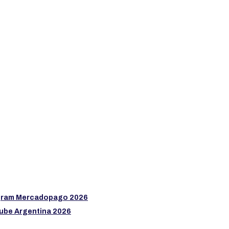
gram Mercadopago 2026
ube Argentina 2026