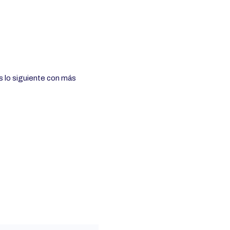
s lo siguiente con más