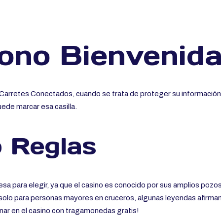
ono Bienvenid
Carretes Conectados, cuando se trata de proteger su información 
uede marcar esa casilla.
o Reglas
sa para elegir, ya que el casino es conocido por sus amplios pozo
solo para personas mayores en cruceros, algunas leyendas afirman
nar en el casino con tragamonedas gratis!