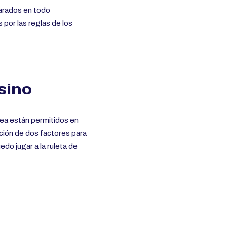
arados en todo
por las reglas de los
sino
nea están permitidos en
ación de dos factores para
do jugar a la ruleta de