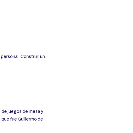
a
personal. Construir un
s de juegos de mesa y
 que fue Guillermo de